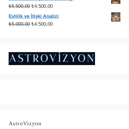
₺3.000,00.
fiyat:
Orijinal
Şu
₺
5.500,00
₺
4.500,00
₺2.200,00.
fiyat:
andaki
Evlilik ve İlişki Analizi
₺5.500,00.
fiyat:
Orijinal
Şu
₺
5.000,00
₺
4.500,00
₺4.500,00.
fiyat:
andaki
₺5.000,00.
fiyat:
₺4.500,00.
AstroVizyon