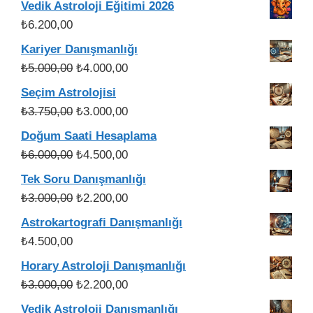
Vedik Astroloji Eğitimi 2026
₺56.000,00.
fiyat:
₺
6.200,00
₺49.900,00.
Kariyer Danışmanlığı
Orijinal
Şu
₺
5.000,00
₺
4.000,00
fiyat:
andaki
Seçim Astrolojisi
₺5.000,00.
fiyat:
Orijinal
Şu
₺
3.750,00
₺
3.000,00
₺4.000,00.
fiyat:
andaki
Doğum Saati Hesaplama
₺3.750,00.
fiyat:
Orijinal
Şu
₺
6.000,00
₺
4.500,00
₺3.000,00.
fiyat:
andaki
Tek Soru Danışmanlığı
₺6.000,00.
fiyat:
Orijinal
Şu
₺
3.000,00
₺
2.200,00
₺4.500,00.
fiyat:
andaki
Astrokartografi Danışmanlığı
₺3.000,00.
fiyat:
₺
4.500,00
₺2.200,00.
Horary Astroloji Danışmanlığı
Orijinal
Şu
₺
3.000,00
₺
2.200,00
fiyat:
andaki
Vedik Astroloji Danışmanlığı