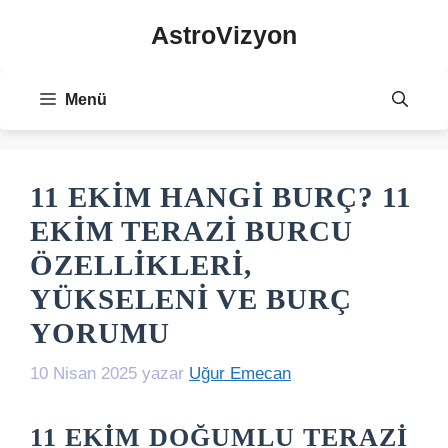
İçeriğe
AstroVizyon
atla
Menü
11 EKIM HANGI BURÇ? 11
EKIM TERAZI BURCU
ÖZELLIKLERI,
YÜKSELENI VE BURÇ
YORUMU
10 Nisan 2025
yazar
Uğur Emecan
11 EKIM DOĞUMLU TERAZI