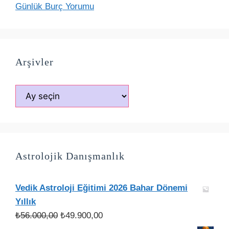
Günlük Burç Yorumu
Arşivler
Arşivler
Astrolojik Danışmanlık
Vedik Astroloji Eğitimi 2026 Bahar Dönemi
Yıllık
Orijinal
Şu
₺
56.000,00
₺
49.900,00
fiyat:
andaki