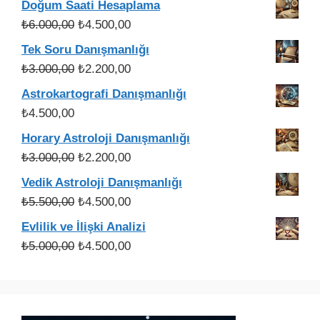
Doğum Saati Hesaplama
₺3.750,00.
fiyat:
Orijinal
Şu
₺
6.000,00
₺
4.500,00
₺3.000,00.
fiyat:
andaki
Tek Soru Danışmanlığı
₺6.000,00.
fiyat:
Orijinal
Şu
₺
3.000,00
₺
2.200,00
₺4.500,00.
fiyat:
andaki
Astrokartografi Danışmanlığı
₺3.000,00.
fiyat:
₺
4.500,00
₺2.200,00.
Horary Astroloji Danışmanlığı
Orijinal
Şu
₺
3.000,00
₺
2.200,00
fiyat:
andaki
Vedik Astroloji Danışmanlığı
₺3.000,00.
fiyat:
Orijinal
Şu
₺
5.500,00
₺
4.500,00
₺2.200,00.
fiyat:
andaki
Evlilik ve İlişki Analizi
₺5.500,00.
fiyat:
Orijinal
Şu
₺
5.000,00
₺
4.500,00
₺4.500,00.
fiyat:
andaki
₺5.000,00.
fiyat:
₺4.500,00.