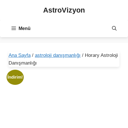
İçeriğe
AstroVizyon
atla
Menü
Ana Sayfa
/
astroloji danışmanlığı
/ Horary Astroloji
Danışmanlığı
İndirim!