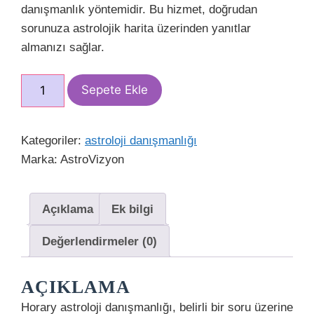
danışmanlık yöntemidir. Bu hizmet, doğrudan
sorunuza astrolojik harita üzerinden yanıtlar
almanızı sağlar.
Horary
Sepete Ekle
Astroloji
Danışmanlığı
adet
Kategoriler:
astroloji danışmanlığı
Marka:
AstroVizyon
Açıklama
Ek bilgi
Değerlendirmeler (0)
AÇIKLAMA
Horary astroloji danışmanlığı, belirli bir soru üzerine