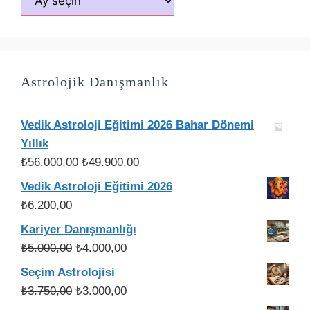
Astrolojik Danışmanlık
Vedik Astroloji Eğitimi 2026 Bahar Dönemi
Yıllık
Orijinal
Şu
₺
56.000,00
₺
49.900,00
fiyat:
andaki
Vedik Astroloji Eğitimi 2026
₺56.000,00.
fiyat:
₺
6.200,00
₺49.900,00.
Kariyer Danışmanlığı
Orijinal
Şu
₺
5.000,00
₺
4.000,00
fiyat:
andaki
Seçim Astrolojisi
₺5.000,00.
fiyat:
Orijinal
Şu
₺
3.750,00
₺
3.000,00
₺4.000,00.
fiyat:
andaki