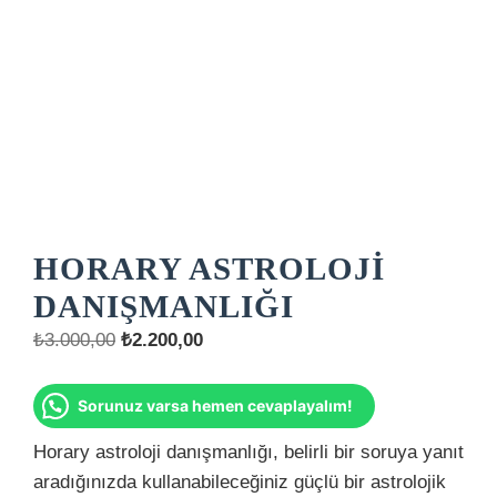
HORARY ASTROLOJI
DANIŞMANLIĞI
Orijinal
Şu
₺
3.000,00
₺
2.200,00
fiyat:
andaki
₺3.000,00.
fiyat:
Sorunuz varsa hemen cevaplayalım!
₺2.200,00.
Horary astroloji danışmanlığı, belirli bir soruya yanıt
aradığınızda kullanabileceğiniz güçlü bir astrolojik