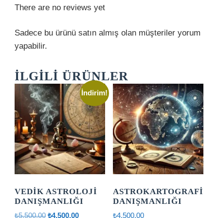
There are no reviews yet
Sadece bu ürünü satın almış olan müşteriler yorum
yapabilir.
İLGILI ÜRÜNLER
İndirim!
VEDIK ASTROLOJI
ASTROKARTOGRAFI
DANIŞMANLIĞI
DANIŞMANLIĞI
Orijinal
Şu
₺
5.500,00
₺
4.500,00
₺
4.500,00