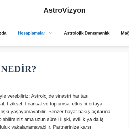
AstroVizyon
zda
Hesaplamalar
Astrolojik Danışmanlık
Mağ
 NEDIR?
e verebiliriz; Astrolojide sinastri haritası
sal, fiziksel, finansal ve toplumsal etkisini ortaya
ir ilişki yaşayamayabilir. Benzer hayat bakış açılarına
labilirsiniz ama uzun süreli ilişki, evlilik ya da iş
tluluk yakalanamayabilir. Partnerinize karşı