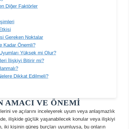
en Diğer Faktörler
şimleri
tkisi
esi Gereken Noktalar
 Ne Kadar Önemli?
i Uyumları Yüksek mi Olur?
 İlişkiyi Bitirir mi?
llanmalı?
Nelere Dikkat Edilmeli?
N AMACI VE ÖNEMI
imlerini ve açılarını inceleyerek uyum veya anlaşmazlık
nde, ilişkide güçlük yaşanabilecek konular veya ilişkiyi
in, iki kişinin güneş burçları uyumluysa, bu onların