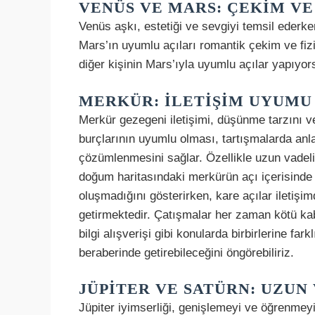
VENÜS VE MARS: ÇEKIM V
Venüs aşkı, estetiği ve sevgiyi temsil ederke
Mars’ın uyumlu açıları romantik çekim ve fiz
diğer kişinin Mars’ıyla uyumlu açılar yapıyors
MERKÜR: İLETIŞIM UYUMU
Merkür gezegeni iletişimi, düşünme tarzını ve b
burçlarının uyumlu olması, tartışmalarda anlayı
çözümlenmesini sağlar. Özellikle uzun vadeli 
doğum haritasındaki merkürün açı içerisinde
oluşmadığını gösterirken, kare açılar iletiş
getirmektedir. Çatışmalar her zaman kötü kabul
bilgi alışverişi gibi konularda birbirlerine far
beraberinde getirebileceğini öngörebiliriz.
JÜPITER VE SATÜRN: UZU
Jüpiter iyimserliği, genişlemeyi ve öğrenmeyi