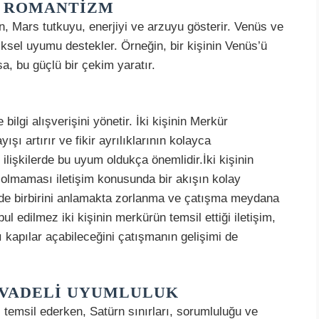
E ROMANTIZM
n, Mars tutkuyu, enerjiyi ve arzuyu gösterir. Venüs ve
iksel uyumu destekler. Örneğin, bir kişinin Venüs’ü
a, bu güçlü bir çekim yaratır.
ilgi alışverişini yönetir. İki kişinin Merkür
şı artırır ve fikir ayrılıklarının kolayca
ilişkilerde bu uyum oldukça önemlidir.İki kişinin
 olmaması iletişim konusunda bir akışın kolay
imde birbirini anlamakta zorlanma ve çatışma meydana
 edilmez iki kişinin merkürün temsil ettiği iletişim,
klı kapılar açabileceğini çatışmanın gelişimi de
N VADELI UYUMLULUK
 temsil ederken, Satürn sınırları, sorumluluğu ve