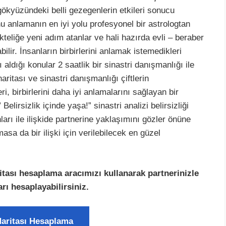
gökyüzündeki belli gezegenlerin etkileri sonucu
unu anlamanın en iyi yolu profesyonel bir astrologtan
ikteliğe yeni adım atanlar ve hali hazırda evli – beraber
bilir. İnsanların birbirlerini anlamak istemedikleri
ı aldığı konular 2 saatlik bir sinastri danışmanlığı ile
aritası ve sinastri danışmanlığı çiftlerin
i, birbirlerini daha iyi anlamalarını sağlayan bir
Belirsizlik içinde yaşa!” sinastri analizi belirsizliği
ları ile ilişkide partnerine yaklaşımını gözler önüne
sa da bir ilişki için verilebilecek en güzel
itası hesaplama aracımızı kullanarak partnerinizle
rı hesaplayabilirsiniz.
Haritası Hesaplama