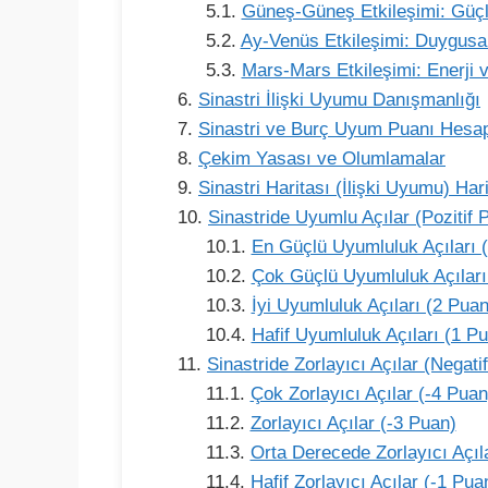
Güneş-Güneş Etkileşimi: Güçl
Ay-Venüs Etkileşimi: Duygusa
Mars-Mars Etkileşimi: Enerji 
Sinastri İlişki Uyumu Danışmanlığı
Sinastri ve Burç Uyum Puanı Hesa
Çekim Yasası ve Olumlamalar
Sinastri Haritası (İlişki Uyumu) Ha
Sinastride Uyumlu Açılar (Pozitif 
En Güçlü Uyumluluk Açıları 
Çok Güçlü Uyumluluk Açıları
İyi Uyumluluk Açıları (2 Puan
Hafif Uyumluluk Açıları (1 P
Sinastride Zorlayıcı Açılar (Negati
Çok Zorlayıcı Açılar (-4 Puan
Zorlayıcı Açılar (-3 Puan)
Orta Derecede Zorlayıcı Açıl
Hafif Zorlayıcı Açılar (-1 Pua