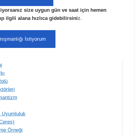
iyorsanız size uygun gün ve saat için hemen
ıp ilgili alana hızlıca gidebilirsini
z.
nışmanlığı İstiyorum
i
rkı
Rolü
örleri
mantizm
i Uyumluluk
 Ceres)
leme Örneği