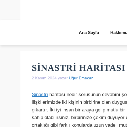
İçeriğe
atla
Ana Sayfa
Hakkımı
SINASTRI HARITASI
2 Kasım 2024
yazar
Uğur Emecan
Sinastri
haritası nedir sorusunun cevabını şöyl
ilişkilerimizde iki kişinin birbirine olan duygu
çıkartır. İki iyi insan bir araya gelip mutlu b
sahip olabilirsiniz, birbirinize çekim duyuyor o
ortaklığı gibi farklı konularda uzun vadeli mu