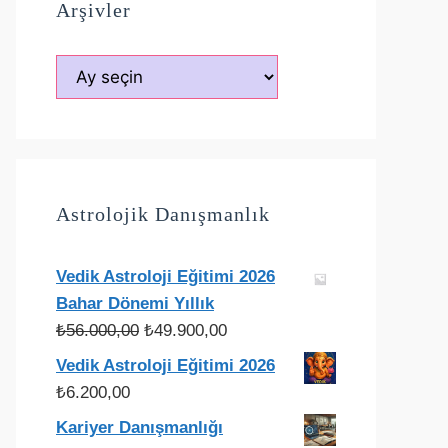
Arşivler
Arşivler
Astrolojik Danışmanlık
Vedik Astroloji Eğitimi 2026
Bahar Dönemi Yıllık
Orijinal
Şu
₺
56.000,00
₺
49.900,00
fiyat:
andaki
Vedik Astroloji Eğitimi 2026
₺56.000,00.
fiyat:
₺
6.200,00
₺49.900,00.
Kariyer Danışmanlığı