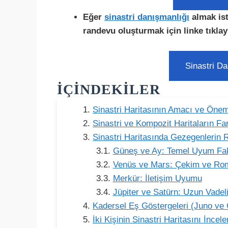
Eğer
sinastri danışmanlığı
almak ist
randevu oluşturmak için
linke tıklay
Sinastri Da
İÇINDEKILER
Sinastri Haritasının Amacı ve Önem
Sinastri ve Kompozit Haritaların Fa
Sinastri Haritasında Gezegenlerin 
Güneş ve Ay: Temel Uyum Fakt
Venüs ve Mars: Çekim ve Ro
Merkür: İletişim Uyumu
Jüpiter ve Satürn: Uzun Vadel
Kadersel Eş Göstergeleri (Juno ve
İki Kişinin Sinastri Haritasını İnce