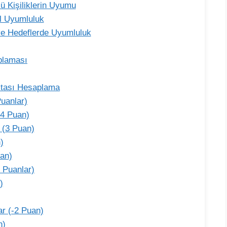
ü Kişiliklerin Uyumu
l Uyumluluk
ve Hedeflerde Uyumluluk
plaması
ritası Hesaplama
Puanlar)
(4 Puan)
 (3 Puan)
)
uan)
f Puanlar)
)
ar (-2 Puan)
n)