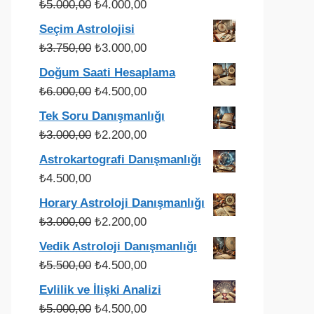
Orijinal
Şu
₺
5.000,00
₺
4.000,00
fiyat:
andaki
Seçim Astrolojisi
₺5.000,00.
fiyat:
Orijinal
Şu
₺
3.750,00
₺
3.000,00
₺4.000,00.
fiyat:
andaki
Doğum Saati Hesaplama
₺3.750,00.
fiyat:
Orijinal
Şu
₺
6.000,00
₺
4.500,00
₺3.000,00.
fiyat:
andaki
Tek Soru Danışmanlığı
₺6.000,00.
fiyat:
Orijinal
Şu
₺
3.000,00
₺
2.200,00
₺4.500,00.
fiyat:
andaki
Astrokartografi Danışmanlığı
₺3.000,00.
fiyat:
₺
4.500,00
₺2.200,00.
Horary Astroloji Danışmanlığı
Orijinal
Şu
₺
3.000,00
₺
2.200,00
fiyat:
andaki
Vedik Astroloji Danışmanlığı
₺3.000,00.
fiyat:
Orijinal
Şu
₺
5.500,00
₺
4.500,00
₺2.200,00.
fiyat:
andaki
Evlilik ve İlişki Analizi
₺5.500,00.
fiyat:
Orijinal
Şu
₺
5.000,00
₺
4.500,00