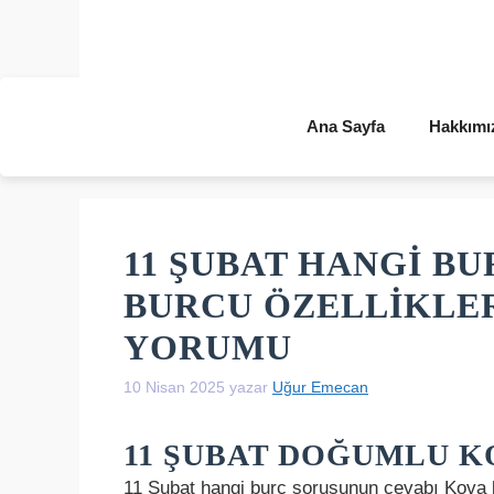
İçeriğe
atla
Ana Sayfa
Hakkımı
11 ŞUBAT HANGI BU
BURCU ÖZELLIKLER
YORUMU
10 Nisan 2025
yazar
Uğur Emecan
11 ŞUBAT DOĞUMLU K
11 Şubat hangi burç sorusunun cevabı Kova b