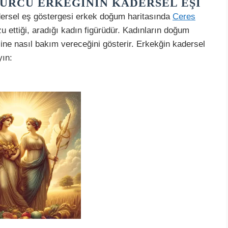
BURCU ERKEĞININ KADERSEL EŞI
dersel eş göstergesi erkek doğum haritasında
Ceres
rzu ettiği, aradığı kadın figürüdür. Kadınların doğum
ine nasıl bakım vereceğini gösterir. Erkekğin kadersel
yın: