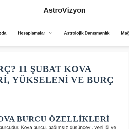
AstroVizyon
zda
Hesaplamalar
Astrolojik Danışmanlık
Mağ
RÇ? 11 ŞUBAT KOVA
I, YÜKSELENI VE BURÇ
OVA BURCU ÖZELLIKLERI
urcudur. Kova burcu, bağımsız düşünceyi, yeniliği ve