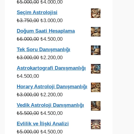
Orijinal
Şu
₺
5.000,00
₺
4.000,00
fiyat:
andaki
Seçim Astrolojisi
₺5.000,00.
fiyat:
Orijinal
Şu
₺
3.750,00
₺
3.000,00
₺4.000,00.
fiyat:
andaki
Doğum Saati Hesaplama
₺3.750,00.
fiyat:
Orijinal
Şu
₺
6.000,00
₺
4.500,00
₺3.000,00.
fiyat:
andaki
Tek Soru Danışmanlığı
₺6.000,00.
fiyat:
Orijinal
Şu
₺
3.000,00
₺
2.200,00
₺4.500,00.
fiyat:
andaki
Astrokartografi Danışmanlığı
₺3.000,00.
fiyat:
₺
4.500,00
₺2.200,00.
Horary Astroloji Danışmanlığı
Orijinal
Şu
₺
3.000,00
₺
2.200,00
fiyat:
andaki
Vedik Astroloji Danışmanlığı
₺3.000,00.
fiyat:
Orijinal
Şu
₺
5.500,00
₺
4.500,00
₺2.200,00.
fiyat:
andaki
Evlilik ve İlişki Analizi
₺5.500,00.
fiyat:
Orijinal
Şu
₺
5.000,00
₺
4.500,00