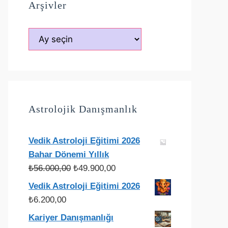
Arşivler
Arşivler
Astrolojik Danışmanlık
Vedik Astroloji Eğitimi 2026
Bahar Dönemi Yıllık
Orijinal
Şu
₺
56.000,00
₺
49.900,00
fiyat:
andaki
Vedik Astroloji Eğitimi 2026
₺56.000,00.
fiyat:
₺
6.200,00
₺49.900,00.
Kariyer Danışmanlığı