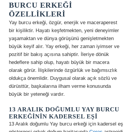
BURCU ERKEĞI
ÖZELLIKLERI
Yay burcu erkeği, özgür, enerjik ve maceraperest
bir kişiliktir. Hayatı keşfetmekten, yeni deneyimler
yaşamaktan ve dünya görüşünü genişletmekten
büyük keyif alır. Yay erkeği, her zaman iyimser ve
pozitif bir bakış açısına sahiptir. İleriye dönük
hedeflere sahip olup, hayatı büyük bir macera
olarak görür. İlişkilerinde özgürlük ve bağımsızlık
oldukça önemlidir. Duygusal olarak açık sözlü ve
dürüsttür, başkalarına ilham verme konusunda
büyük bir yeteneği vardır.
13 ARALIK DOĞUMLU YAY BURCU
ERKEĞININ KADERSEL EŞI
13 Aralık doğumlu Yay burcu erkeği için kadersel eş
göstergesi erkek doğum haritasında
Ceres
astreoidi