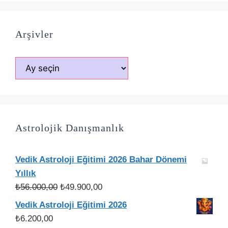
Arşivler
Arşivler
Astrolojik Danışmanlık
Vedik Astroloji Eğitimi 2026 Bahar Dönemi
Yıllık
Orijinal
Şu
₺
56.000,00
₺
49.900,00
fiyat:
andaki
Vedik Astroloji Eğitimi 2026
₺56.000,00.
fiyat:
₺
6.200,00
₺49.900,00.