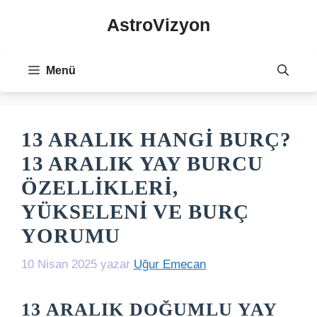
İçeriğe
AstroVizyon
atla
Menü
13 ARALIK HANGI BURÇ?
13 ARALIK YAY BURCU
ÖZELLIKLERI,
YÜKSELENI VE BURÇ
YORUMU
10 Nisan 2025
yazar
Uğur Emecan
13 ARALIK DOĞUMLU YAY