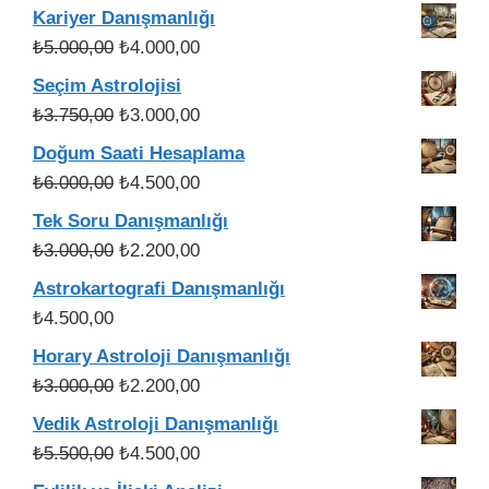
Kariyer Danışmanlığı
Orijinal
Şu
₺
5.000,00
₺
4.000,00
fiyat:
andaki
Seçim Astrolojisi
₺5.000,00.
fiyat:
Orijinal
Şu
₺
3.750,00
₺
3.000,00
₺4.000,00.
fiyat:
andaki
Doğum Saati Hesaplama
₺3.750,00.
fiyat:
Orijinal
Şu
₺
6.000,00
₺
4.500,00
₺3.000,00.
fiyat:
andaki
Tek Soru Danışmanlığı
₺6.000,00.
fiyat:
Orijinal
Şu
₺
3.000,00
₺
2.200,00
₺4.500,00.
fiyat:
andaki
Astrokartografi Danışmanlığı
₺3.000,00.
fiyat:
₺
4.500,00
₺2.200,00.
Horary Astroloji Danışmanlığı
Orijinal
Şu
₺
3.000,00
₺
2.200,00
fiyat:
andaki
Vedik Astroloji Danışmanlığı
₺3.000,00.
fiyat:
Orijinal
Şu
₺
5.500,00
₺
4.500,00
₺2.200,00.
fiyat:
andaki