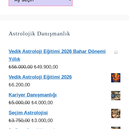
Astrolojik Danışmanlık
Vedik Astroloji Eğitimi 2026 Bahar Dönemi
Yıllık
Orijinal
Şu
₺
56.000,00
₺
49.900,00
fiyat:
andaki
Vedik Astroloji Eğitimi 2026
₺56.000,00.
fiyat:
₺
6.200,00
₺49.900,00.
Kariyer Danışmanlığı
Orijinal
Şu
₺
5.000,00
₺
4.000,00
fiyat:
andaki
Seçim Astrolojisi
₺5.000,00.
fiyat:
Orijinal
Şu
₺
3.750,00
₺
3.000,00
₺4.000,00.
fiyat:
andaki