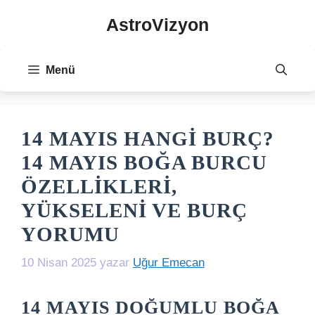
İçeriğe
AstroVizyon
atla
Menü
14 MAYIS HANGI BURÇ?
14 MAYIS BOĞA BURCU
ÖZELLIKLERI,
YÜKSELENI VE BURÇ
YORUMU
10 Nisan 2025
yazar
Uğur Emecan
14 MAYIS DOĞUMLU BOĞA