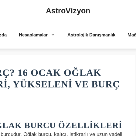
AstroVizyon
zda
Hesaplamalar
Astrolojik Danışmanlık
Mağ
RÇ? 16 OCAK OĞLAK
I, YÜKSELENI VE BURÇ
ĞLAK BURCU ÖZELLIKLERI
rcudur. Oğlak burcu, kalıcı, istikrarlı ve uzun vadeli