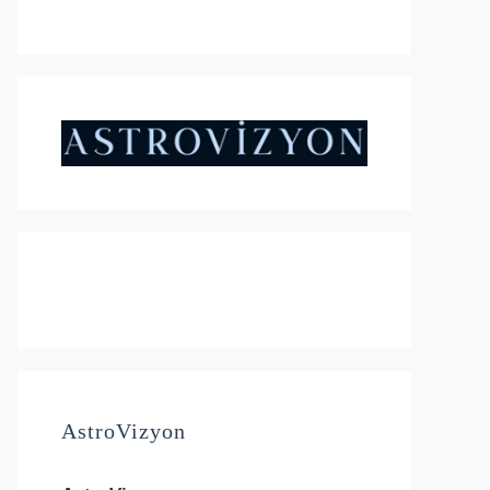
₺4.500,00.
fiyat:
andaki
₺5.000,00.
fiyat:
₺4.500,00.
AstroVizyon