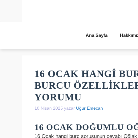
İçeriğe
atla
Ana Sayfa
Hakkımı
16 OCAK HANGI BU
BURCU ÖZELLIKLER
YORUMU
10 Nisan 2025
yazar
Uğur Emecan
16 OCAK DOĞUMLU O
16 Ocak hangi burç sorusunun cevabı Oğlak bu