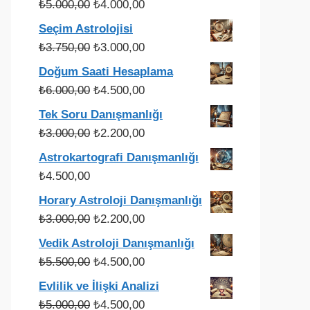
Orijinal
Şu
₺
5.000,00
₺
4.000,00
fiyat:
andaki
Seçim Astrolojisi
₺5.000,00.
fiyat:
Orijinal
Şu
₺
3.750,00
₺
3.000,00
₺4.000,00.
fiyat:
andaki
Doğum Saati Hesaplama
₺3.750,00.
fiyat:
Orijinal
Şu
₺
6.000,00
₺
4.500,00
₺3.000,00.
fiyat:
andaki
Tek Soru Danışmanlığı
₺6.000,00.
fiyat:
Orijinal
Şu
₺
3.000,00
₺
2.200,00
₺4.500,00.
fiyat:
andaki
Astrokartografi Danışmanlığı
₺3.000,00.
fiyat:
₺
4.500,00
₺2.200,00.
Horary Astroloji Danışmanlığı
Orijinal
Şu
₺
3.000,00
₺
2.200,00
fiyat:
andaki
Vedik Astroloji Danışmanlığı
₺3.000,00.
fiyat:
Orijinal
Şu
₺
5.500,00
₺
4.500,00
₺2.200,00.
fiyat:
andaki
Evlilik ve İlişki Analizi
₺5.500,00.
fiyat:
Orijinal
Şu
₺
5.000,00
₺
4.500,00