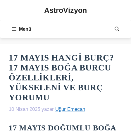
İçeriğe
AstroVizyon
atla
Menü
17 MAYIS HANGI BURÇ?
17 MAYIS BOĞA BURCU
ÖZELLIKLERI,
YÜKSELENI VE BURÇ
YORUMU
10 Nisan 2025
yazar
Uğur Emecan
17 MAYIS DOĞUMLU BOĞA