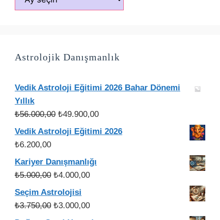
Astrolojik Danışmanlık
Vedik Astroloji Eğitimi 2026 Bahar Dönemi
Yıllık
Orijinal
Şu
₺
56.000,00
₺
49.900,00
fiyat:
andaki
Vedik Astroloji Eğitimi 2026
₺56.000,00.
fiyat:
₺
6.200,00
₺49.900,00.
Kariyer Danışmanlığı
Orijinal
Şu
₺
5.000,00
₺
4.000,00
fiyat:
andaki
Seçim Astrolojisi
₺5.000,00.
fiyat:
Orijinal
Şu
₺
3.750,00
₺
3.000,00
₺4.000,00.
fiyat:
andaki