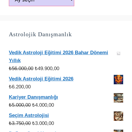
Astrolojik Danışmanlık
Vedik Astroloji Eğitimi 2026 Bahar Dönemi
Yıllık
Orijinal
Şu
₺
56.000,00
₺
49.900,00
fiyat:
andaki
Vedik Astroloji Eğitimi 2026
₺56.000,00.
fiyat:
₺
6.200,00
₺49.900,00.
Kariyer Danışmanlığı
Orijinal
Şu
₺
5.000,00
₺
4.000,00
fiyat:
andaki
Seçim Astrolojisi
₺5.000,00.
fiyat:
Orijinal
Şu
₺
3.750,00
₺
3.000,00
₺4.000,00.
fiyat:
andaki