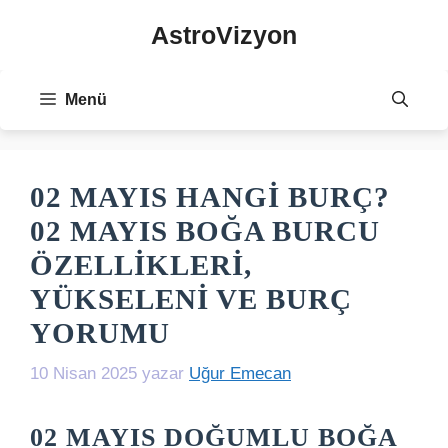
İçeriğe
AstroVizyon
atla
Menü
02 MAYIS HANGI BURÇ?
02 MAYIS BOĞA BURCU
ÖZELLIKLERI,
YÜKSELENI VE BURÇ
YORUMU
10 Nisan 2025
yazar
Uğur Emecan
02 MAYIS DOĞUMLU BOĞA