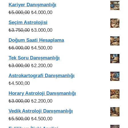
Kariyer Danışmanlığı
Orijinal
Şu
₺
5.000,00
₺
4.000,00
fiyat:
andaki
Seçim Astrolojisi
₺5.000,00.
fiyat:
Orijinal
Şu
₺
3.750,00
₺
3.000,00
₺4.000,00.
fiyat:
andaki
Doğum Saati Hesaplama
₺3.750,00.
fiyat:
Orijinal
Şu
₺
6.000,00
₺
4.500,00
₺3.000,00.
fiyat:
andaki
Tek Soru Danışmanlığı
₺6.000,00.
fiyat:
Orijinal
Şu
₺
3.000,00
₺
2.200,00
₺4.500,00.
fiyat:
andaki
Astrokartografi Danışmanlığı
₺3.000,00.
fiyat:
₺
4.500,00
₺2.200,00.
Horary Astroloji Danışmanlığı
Orijinal
Şu
₺
3.000,00
₺
2.200,00
fiyat:
andaki
Vedik Astroloji Danışmanlığı
₺3.000,00.
fiyat:
Orijinal
Şu
₺
5.500,00
₺
4.500,00
₺2.200,00.
fiyat:
andaki