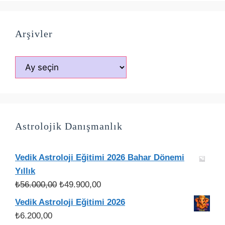
Arşivler
Arşivler
Astrolojik Danışmanlık
Vedik Astroloji Eğitimi 2026 Bahar Dönemi
Yıllık
Orijinal
Şu
₺
56.000,00
₺
49.900,00
fiyat:
andaki
Vedik Astroloji Eğitimi 2026
₺56.000,00.
fiyat:
₺
6.200,00
₺49.900,00.