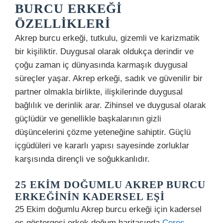
BURCU ERKEĞI
ÖZELLIKLERI
Akrep burcu erkeği, tutkulu, gizemli ve karizmatik
bir kişiliktir. Duygusal olarak oldukça derindir ve
çoğu zaman iç dünyasında karmaşık duygusal
süreçler yaşar. Akrep erkeği, sadık ve güvenilir bir
partner olmakla birlikte, ilişkilerinde duygusal
bağlılık ve derinlik arar. Zihinsel ve duygusal olarak
güçlüdür ve genellikle başkalarının gizli
düşüncelerini çözme yeteneğine sahiptir. Güçlü
içgüdüleri ve kararlı yapısı sayesinde zorluklar
karşısında dirençli ve soğukkanlıdır.
25 EKIM DOĞUMLU AKREP BURCU
ERKEĞININ KADERSEL EŞI
25 Ekim doğumlu Akrep burcu erkeği için kadersel
eş göstergesi erkek doğum haritasında
Ceres