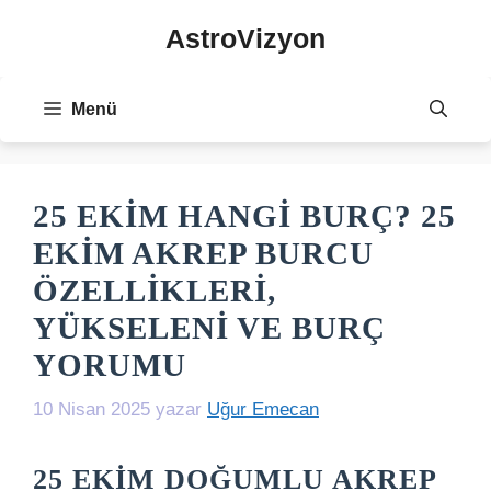
İçeriğe
AstroVizyon
atla
Menü
25 EKIM HANGI BURÇ? 25
EKIM AKREP BURCU
ÖZELLIKLERI,
YÜKSELENI VE BURÇ
YORUMU
10 Nisan 2025
yazar
Uğur Emecan
25 EKIM DOĞUMLU AKREP