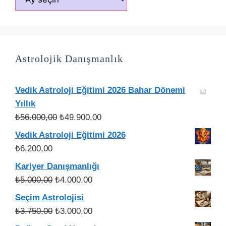
Astrolojik Danışmanlık
Vedik Astroloji Eğitimi 2026 Bahar Dönemi
Yıllık
Orijinal
Şu
₺
56.000,00
₺
49.900,00
fiyat:
andaki
Vedik Astroloji Eğitimi 2026
₺56.000,00.
fiyat:
₺
6.200,00
₺49.900,00.
Kariyer Danışmanlığı
Orijinal
Şu
₺
5.000,00
₺
4.000,00
fiyat:
andaki
Seçim Astrolojisi
₺5.000,00.
fiyat:
Orijinal
Şu
₺
3.750,00
₺
3.000,00
₺4.000,00.
fiyat:
andaki