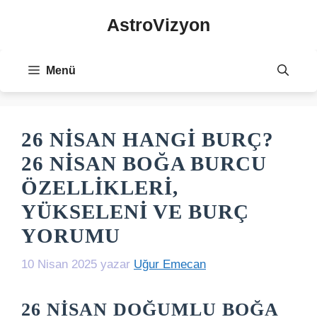
İçeriğe
AstroVizyon
atla
Menü
26 NISAN HANGI BURÇ?
26 NISAN BOĞA BURCU
ÖZELLIKLERI,
YÜKSELENI VE BURÇ
YORUMU
10 Nisan 2025
yazar
Uğur Emecan
26 NISAN DOĞUMLU BOĞA