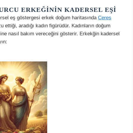
URCU ERKEĞININ KADERSEL EŞI
ersel eş göstergesi erkek doğum haritasında
Ceres
rzu ettiği, aradığı kadın figürüdür. Kadınların doğum
ine nasıl bakım vereceğini gösterir. Erkekğin kadersel
yın: