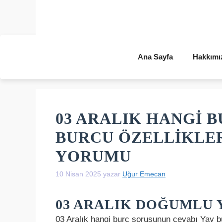
İçeriğe
atla
Ana Sayfa
Hakkımı
03 ARALIK HANGI B
BURCU ÖZELLIKLER
YORUMU
10 Nisan 2025
yazar
Uğur Emecan
03 ARALIK DOĞUMLU 
03 Aralık hangi burç sorusunun cevabı Yay b