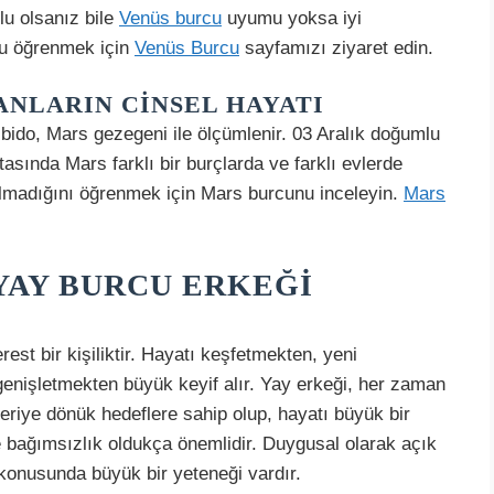
lu olsanız bile
Venüs burcu
uyumu yoksa iyi
zu öğrenmek için
Venüs Burcu
sayfamızı ziyaret edin.
ANLARIN CINSEL HAYATI
libido, Mars gezegeni ile ölçümlenir. 03 Aralık doğumlu
asında Mars farklı bir burçlarda ve farklı evlerde
olmadığını öğrenmek için Mars burcunu inceleyin.
Mars
YAY BURCU ERKEĞI
est bir kişiliktir. Hayatı keşfetmekten, yeni
nişletmekten büyük keyif alır. Yay erkeği, her zaman
 İleriye dönük hedeflere sahip olup, hayatı büyük bir
ve bağımsızlık oldukça önemlidir. Duygusal olarak açık
konusunda büyük bir yeteneği vardır.