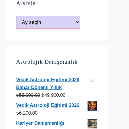
Arşivler
Arşivler
Astrolojik Danışmanlık
Vedik Astroloji Eğitimi 2026
Bahar Dönemi Yıllık
Orijinal
Şu
₺
56.000,00
₺
49.900,00
fiyat:
andaki
Vedik Astroloji Eğitimi 2026
₺56.000,00.
fiyat:
₺
6.200,00
₺49.900,00.
Kariyer Danışmanlığı