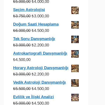
Orijinal
Şu
₺
5.000,00
₺
4.000,00
fiyat:
andaki
Seçim Astrolojisi
₺5.000,00.
fiyat:
Orijinal
Şu
₺
3.750,00
₺
3.000,00
₺4.000,00.
fiyat:
andaki
Doğum Saati Hesaplama
₺3.750,00.
fiyat:
Orijinal
Şu
₺
6.000,00
₺
4.500,00
₺3.000,00.
fiyat:
andaki
Tek Soru Danışmanlığı
₺6.000,00.
fiyat:
Orijinal
Şu
₺
3.000,00
₺
2.200,00
₺4.500,00.
fiyat:
andaki
Astrokartografi Danışmanlığı
₺3.000,00.
fiyat:
₺
4.500,00
₺2.200,00.
Horary Astroloji Danışmanlığı
Orijinal
Şu
₺
3.000,00
₺
2.200,00
fiyat:
andaki
Vedik Astroloji Danışmanlığı
₺3.000,00.
fiyat:
Orijinal
Şu
₺
5.500,00
₺
4.500,00
₺2.200,00.
fiyat:
andaki
Evlilik ve İlişki Analizi
₺5.500,00.
fiyat:
Orijinal
Şu
₺
5.000,00
₺
4.500,00