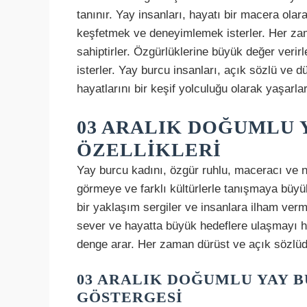
tanınır. Yay insanları, hayatı bir macera ola
keşfetmek ve deneyimlemek isterler. Her zama
sahiptirler. Özgürlüklerine büyük değer verir
isterler. Yay burcu insanları, açık sözlü ve d
hayatlarını bir keşif yolculuğu olarak yaşarlar
03 ARALIK DOĞUMLU 
ÖZELLIKLERI
Yay burcu kadını, özgür ruhlu, maceracı ve neş
görmeye ve farklı kültürlerle tanışmaya büyü
bir yaklaşım sergiler ve insanlara ilham verm
sever ve hayatta büyük hedeflere ulaşmayı he
denge arar. Her zaman dürüst ve açık sözlüd
03 ARALIK DOĞUMLU YAY B
GÖSTERGESI