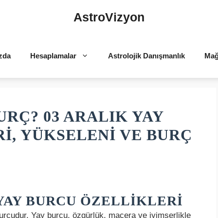
AstroVizyon
zda
Hesaplamalar
Astrolojik Danışmanlık
Mağ
URÇ? 03 ARALIK YAY
I, YÜKSELENI VE BURÇ
YAY BURCU ÖZELLIKLERI
urcudur. Yay burcu, özgürlük, macera ve iyimserlikle