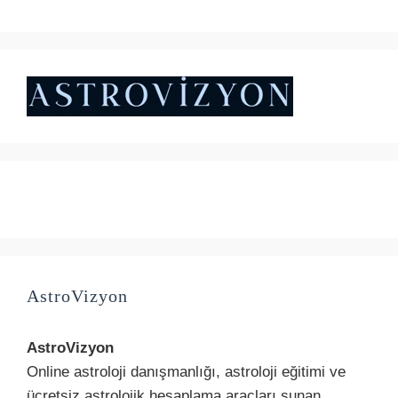
₺4.500,00.
fiyat:
andaki
₺5.000,00.
fiyat:
₺4.500,00.
AstroVizyon
AstroVizyon
Online astroloji danışmanlığı, astroloji eğitimi ve
ücretsiz astrolojik hesaplama araçları sunan