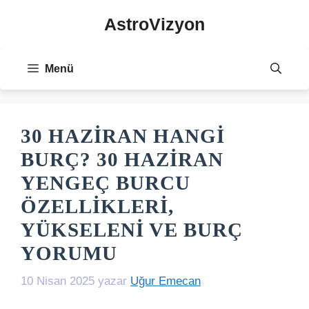
İçeriğe
AstroVizyon
atla
Menü
30 HAZIRAN HANGI
BURÇ? 30 HAZIRAN
YENGEÇ BURCU
ÖZELLIKLERI,
YÜKSELENI VE BURÇ
YORUMU
10 Nisan 2025
yazar
Uğur Emecan