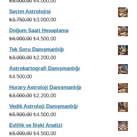
Orijinal
Şu
₺
5.000,00
₺
4.000,00
fiyat:
andaki
Seçim Astrolojisi
₺5.000,00.
fiyat:
Orijinal
Şu
₺
3.750,00
₺
3.000,00
₺4.000,00.
fiyat:
andaki
Doğum Saati Hesaplama
₺3.750,00.
fiyat:
Orijinal
Şu
₺
6.000,00
₺
4.500,00
₺3.000,00.
fiyat:
andaki
Tek Soru Danışmanlığı
₺6.000,00.
fiyat:
Orijinal
Şu
₺
3.000,00
₺
2.200,00
₺4.500,00.
fiyat:
andaki
Astrokartografi Danışmanlığı
₺3.000,00.
fiyat:
₺
4.500,00
₺2.200,00.
Horary Astroloji Danışmanlığı
Orijinal
Şu
₺
3.000,00
₺
2.200,00
fiyat:
andaki
Vedik Astroloji Danışmanlığı
₺3.000,00.
fiyat:
Orijinal
Şu
₺
5.500,00
₺
4.500,00
₺2.200,00.
fiyat:
andaki
Evlilik ve İlişki Analizi
₺5.500,00.
fiyat:
Orijinal
Şu
₺
5.000,00
₺
4.500,00