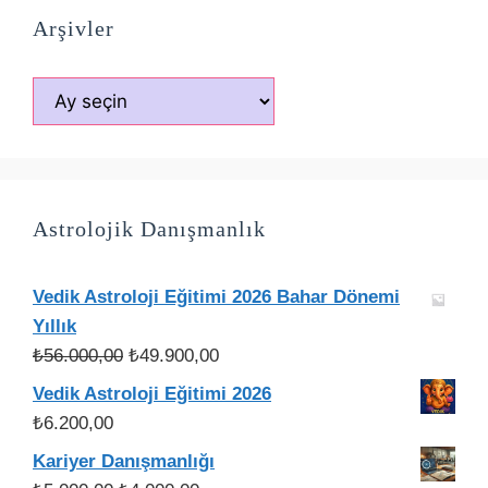
Arşivler
Arşivler
Astrolojik Danışmanlık
Vedik Astroloji Eğitimi 2026 Bahar Dönemi
Yıllık
Orijinal
Şu
₺
56.000,00
₺
49.900,00
fiyat:
andaki
Vedik Astroloji Eğitimi 2026
₺56.000,00.
fiyat:
₺
6.200,00
₺49.900,00.
Kariyer Danışmanlığı