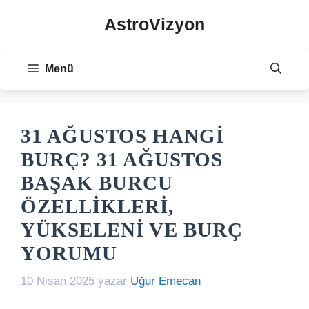
İçeriğe
AstroVizyon
atla
Menü
31 AĞUSTOS HANGI
BURÇ? 31 AĞUSTOS
BAŞAK BURCU
ÖZELLIKLERI,
YÜKSELENI VE BURÇ
YORUMU
10 Nisan 2025
yazar
Uğur Emecan