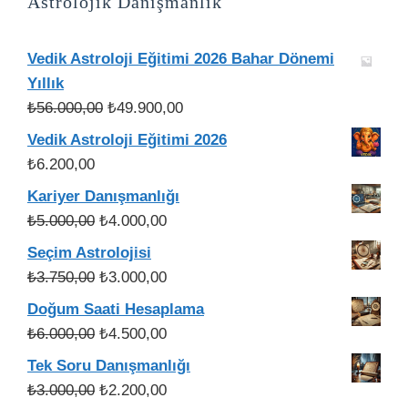
Astrolojik Danışmanlık
Vedik Astroloji Eğitimi 2026 Bahar Dönemi
Yıllık
Orijinal
Şu
₺
56.000,00
₺
49.900,00
fiyat:
andaki
Vedik Astroloji Eğitimi 2026
₺56.000,00.
fiyat:
₺
6.200,00
₺49.900,00.
Kariyer Danışmanlığı
Orijinal
Şu
₺
5.000,00
₺
4.000,00
fiyat:
andaki
Seçim Astrolojisi
₺5.000,00.
fiyat:
Orijinal
Şu
₺
3.750,00
₺
3.000,00
₺4.000,00.
fiyat:
andaki
Doğum Saati Hesaplama
₺3.750,00.
fiyat:
Orijinal
Şu
₺
6.000,00
₺
4.500,00
₺3.000,00.
fiyat:
andaki
Tek Soru Danışmanlığı
₺6.000,00.
fiyat:
Orijinal
Şu
₺
3.000,00
₺
2.200,00
₺4.500,00.