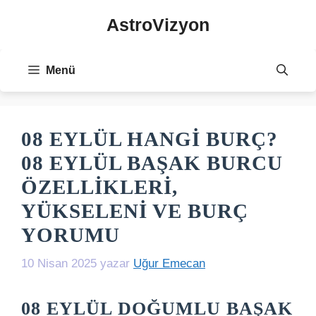
İçeriğe
AstroVizyon
atla
Menü
08 EYLÜL HANGI BURÇ?
08 EYLÜL BAŞAK BURCU
ÖZELLIKLERI,
YÜKSELENI VE BURÇ
YORUMU
10 Nisan 2025
yazar
Uğur Emecan
08 EYLÜL DOĞUMLU BAŞAK