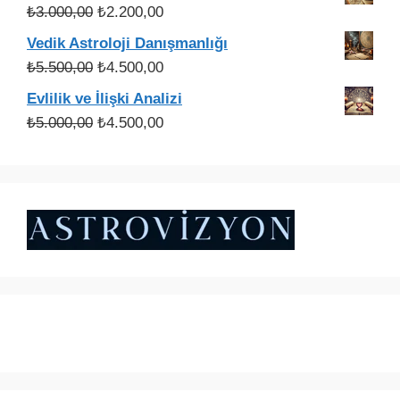
Orijinal
Şu
₺
3.000,00
₺
2.200,00
fiyat:
andaki
Vedik Astroloji Danışmanlığı
₺3.000,00.
fiyat:
Orijinal
Şu
₺
5.500,00
₺
4.500,00
₺2.200,00.
fiyat:
andaki
Evlilik ve İlişki Analizi
₺5.500,00.
fiyat:
Orijinal
Şu
₺
5.000,00
₺
4.500,00
₺4.500,00.
fiyat:
andaki
₺5.000,00.
fiyat:
₺4.500,00.