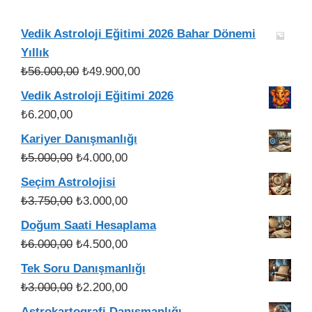
Vedik Astroloji Eğitimi 2026 Bahar Dönemi
Yıllık
Orijinal
Şu
₺
56.000,00
₺
49.900,00
fiyat:
andaki
Vedik Astroloji Eğitimi 2026
₺56.000,00.
fiyat:
₺
6.200,00
₺49.900,00.
Kariyer Danışmanlığı
Orijinal
Şu
₺
5.000,00
₺
4.000,00
fiyat:
andaki
Seçim Astrolojisi
₺5.000,00.
fiyat:
Orijinal
Şu
₺
3.750,00
₺
3.000,00
₺4.000,00.
fiyat:
andaki
Doğum Saati Hesaplama
₺3.750,00.
fiyat:
Orijinal
Şu
₺
6.000,00
₺
4.500,00
₺3.000,00.
fiyat:
andaki
Tek Soru Danışmanlığı
₺6.000,00.
fiyat:
Orijinal
Şu
₺
3.000,00
₺
2.200,00
₺4.500,00.
fiyat:
andaki
Astrokartografi Danışmanlığı