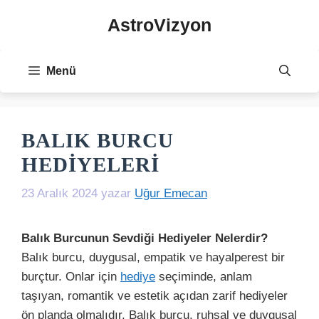
İçeriğe
AstroVizyon
atla
Menü
BALIK BURCU
HEDIYELERI
23 Aralık 2024
yazar
Uğur Emecan
Balık Burcunun Sevdiği Hediyeler Nelerdir?
Balık burcu, duygusal, empatik ve hayalperest bir
burçtur. Onlar için
hediye
seçiminde, anlam
taşıyan, romantik ve estetik açıdan zarif hediyeler
ön planda olmalıdır. Balık burcu, ruhsal ve duygusal