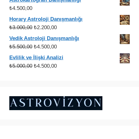
₺3.000,00.
fiyat:
₺
4.500,00
₺2.200,00.
Horary Astroloji Danışmanlığı
Orijinal
Şu
₺
3.000,00
₺
2.200,00
fiyat:
andaki
Vedik Astroloji Danışmanlığı
₺3.000,00.
fiyat:
Orijinal
Şu
₺
5.500,00
₺
4.500,00
₺2.200,00.
fiyat:
andaki
Evlilik ve İlişki Analizi
₺5.500,00.
fiyat:
Orijinal
Şu
₺
5.000,00
₺
4.500,00
₺4.500,00.
fiyat:
andaki
₺5.000,00.
fiyat:
₺4.500,00.