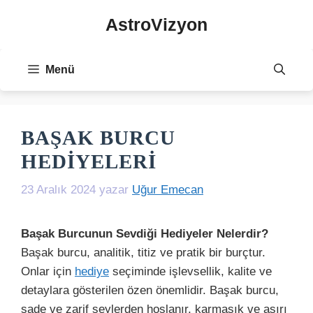
İçeriğe
AstroVizyon
atla
Menü
BAŞAK BURCU
HEDIYELERI
23 Aralık 2024
yazar
Uğur Emecan
Başak Burcunun Sevdiği Hediyeler Nelerdir?
Başak burcu, analitik, titiz ve pratik bir burçtur.
Onlar için
hediye
seçiminde işlevsellik, kalite ve
detaylara gösterilen özen önemlidir. Başak burcu,
sade ve zarif şeylerden hoşlanır, karmaşık ve aşırı