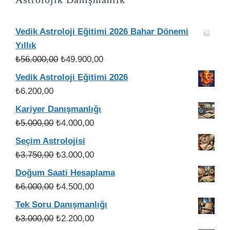
Vedik Astroloji Eğitimi 2026 Bahar Dönemi
Yıllık
Orijinal
Şu
₺
56.000,00
₺
49.900,00
fiyat:
andaki
Vedik Astroloji Eğitimi 2026
₺56.000,00.
fiyat:
₺
6.200,00
₺49.900,00.
Kariyer Danışmanlığı
Orijinal
Şu
₺
5.000,00
₺
4.000,00
fiyat:
andaki
Seçim Astrolojisi
₺5.000,00.
fiyat:
Orijinal
Şu
₺
3.750,00
₺
3.000,00
₺4.000,00.
fiyat:
andaki
Doğum Saati Hesaplama
₺3.750,00.
fiyat:
Orijinal
Şu
₺
6.000,00
₺
4.500,00
₺3.000,00.
fiyat:
andaki
Tek Soru Danışmanlığı
₺6.000,00.
fiyat:
Orijinal
Şu
₺
3.000,00
₺
2.200,00
₺4.500,00.