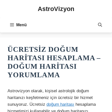
İçeriğe
AstroVizyon
atla
Menü
ÜCRETSIZ DOĞUM
HARITASI HESAPLAMA –
DOĞUM HARITASI
YORUMLAMA
Astrovizyon olarak, kişisel astrolojik doğum
haritanızı keşfetmeniz için ücretsiz bir hizmet
sunuyoruz. Ücretsiz
doğum haritası
hesaplama
hizmetimizi kullanabilir ve doğum haritanızı