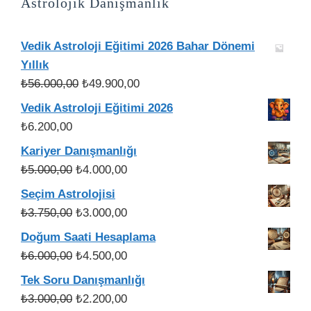
Astrolojik Danışmanlık
Vedik Astroloji Eğitimi 2026 Bahar Dönemi
Yıllık
Orijinal
Şu
₺
56.000,00
₺
49.900,00
fiyat:
andaki
Vedik Astroloji Eğitimi 2026
₺56.000,00.
fiyat:
₺
6.200,00
₺49.900,00.
Kariyer Danışmanlığı
Orijinal
Şu
₺
5.000,00
₺
4.000,00
fiyat:
andaki
Seçim Astrolojisi
₺5.000,00.
fiyat:
Orijinal
Şu
₺
3.750,00
₺
3.000,00
₺4.000,00.
fiyat:
andaki
Doğum Saati Hesaplama
₺3.750,00.
fiyat:
Orijinal
Şu
₺
6.000,00
₺
4.500,00
₺3.000,00.
fiyat:
andaki
Tek Soru Danışmanlığı
₺6.000,00.
fiyat:
Orijinal
Şu
₺
3.000,00
₺
2.200,00