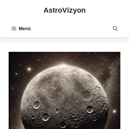
İçeriğe
AstroVizyon
atla
Menü