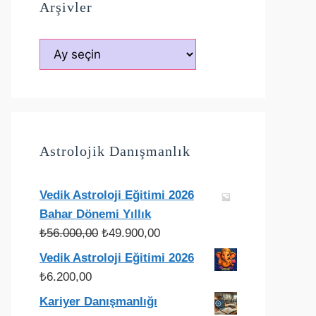
Arşivler
Arşivler
Astrolojik Danışmanlık
Vedik Astroloji Eğitimi 2026
Bahar Dönemi Yıllık
Orijinal
Şu
₺
56.000,00
₺
49.900,00
fiyat:
andaki
Vedik Astroloji Eğitimi 2026
₺56.000,00.
fiyat:
₺
6.200,00
₺49.900,00.
Kariyer Danışmanlığı