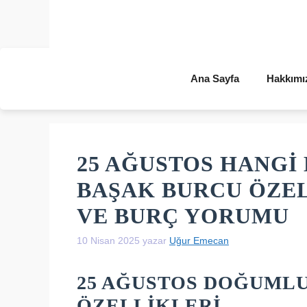
İçeriğe
atla
Ana Sayfa
Hakkımı
25 AĞUSTOS HANGI 
BAŞAK BURCU ÖZEL
VE BURÇ YORUMU
10 Nisan 2025
yazar
Uğur Emecan
25 AĞUSTOS DOĞUML
ÖZELLIKLERI