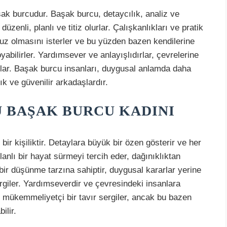
k burcudur. Başak burcu, detaycılık, analiz ve
üzenli, planlı ve titiz olurlar. Çalışkanlıkları ve pratik
suz olmasını isterler ve bu yüzden bazen kendilerine
abilirler. Yardımsever ve anlayışlıdırlar, çevrelerine
rlar. Başak burcu insanları, duygusal anlamda daha
ık ve güvenilir arkadaşlardır.
 BAŞAK BURCU KADINI
 bir kişiliktir. Detaylara büyük bir özen gösterir ve her
nlı bir hayat sürmeyi tercih eder, dağınıklıktan
bir düşünme tarzına sahiptir, duygusal kararlar yerine
rgiler. Yardımseverdir ve çevresindeki insanlara
 mükemmeliyetçi bir tavır sergiler, ancak bu bazen
ilir.