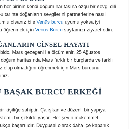
her birinin kendi doğum haritasına özgü bir sevgi dili
u tarihte doğanların sevgilerini partnerlerine nasıl
yumlu olsanız bile
Venüs burcu
uyumu yoksa iyi
zu öğrenmek için
Venüs Burcu
sayfamızı ziyaret edin.
ĞANLARIN CINSEL HAYATI
libido, Mars gezegeni ile ölçümlenir. 25 Ağustos
doğum haritasında Mars farklı bir burçlarda ve farklı
uz olup olmadığını öğrenmek için Mars burcunu
iniz.
 BAŞAK BURCU ERKEĞI
bir kişiliğe sahiptir. Çalışkan ve düzenli bir yapıya
sistemli bir şekilde yaşar. Her şeyin mükemmel
ldukça başarılıdır. Duygusal olarak daha içe kapanık