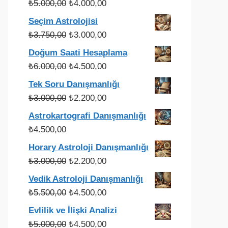
Orijinal
Şu
₺
5.000,00
₺
4.000,00
fiyat:
andaki
Seçim Astrolojisi
₺5.000,00.
fiyat:
Orijinal
Şu
₺
3.750,00
₺
3.000,00
₺4.000,00.
fiyat:
andaki
Doğum Saati Hesaplama
₺3.750,00.
fiyat:
Orijinal
Şu
₺
6.000,00
₺
4.500,00
₺3.000,00.
fiyat:
andaki
Tek Soru Danışmanlığı
₺6.000,00.
fiyat:
Orijinal
Şu
₺
3.000,00
₺
2.200,00
₺4.500,00.
fiyat:
andaki
Astrokartografi Danışmanlığı
₺3.000,00.
fiyat:
₺
4.500,00
₺2.200,00.
Horary Astroloji Danışmanlığı
Orijinal
Şu
₺
3.000,00
₺
2.200,00
fiyat:
andaki
Vedik Astroloji Danışmanlığı
₺3.000,00.
fiyat:
Orijinal
Şu
₺
5.500,00
₺
4.500,00
₺2.200,00.
fiyat:
andaki
Evlilik ve İlişki Analizi
₺5.500,00.
fiyat:
Orijinal
Şu
₺
5.000,00
₺
4.500,00