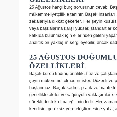
25 Ağustos hangi burç sorusunun cevabı Başa
mükemmeliyetçilikle tanınır. Başak insanları, d
zekalarıyla dikkat çekerler. Her şeyin kusur
veya başkalarına karşı yüksek standartlar koy
katkıda bulunmak için ellerinden geleni yapa
analitik bir yaklaşım sergileyebilir, ancak sad
25 AĞUSTOS DOĞUMLU
ÖZELLIKLERI
Başak burcu kadını, analitik, titiz ve çalışkan
şeyin mükemmel olmasını ister. Düzenli ve pla
hoşlanmaz. Başak kadını, pratik ve mantıklı 
genellikle akılcı ve sağduyulu yaklaşımlar se
sürekli destek olma eğilimindedir. Her zaman
kendisini gereksiz yere eleştirmesine yol açab