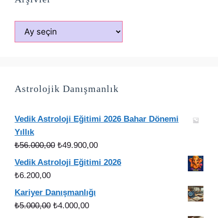
Arşivler
Astrolojik Danışmanlık
Vedik Astroloji Eğitimi 2026 Bahar Dönemi
Yıllık
Orijinal
Şu
₺
56.000,00
₺
49.900,00
fiyat:
andaki
Vedik Astroloji Eğitimi 2026
₺56.000,00.
fiyat:
₺
6.200,00
₺49.900,00.
Kariyer Danışmanlığı
Orijinal
Şu
₺
5.000,00
₺
4.000,00