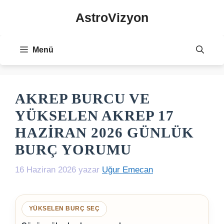
İçeriğe
AstroVizyon
atla
Menü
AKREP BURCU VE
YÜKSELEN AKREP 17
HAZIRAN 2026 GÜNLÜK
BURÇ YORUMU
16 Haziran 2026
yazar
Uğur Emecan
YÜKSELEN BURÇ SEÇ