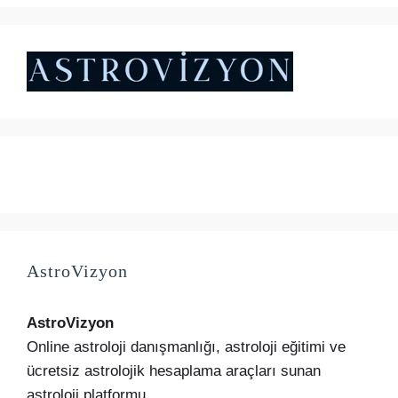
₺5.000,00.
fiyat:
₺4.500,00.
AstroVizyon
AstroVizyon
Online astroloji danışmanlığı, astroloji eğitimi ve
ücretsiz astrolojik hesaplama araçları sunan
astroloji platformu.