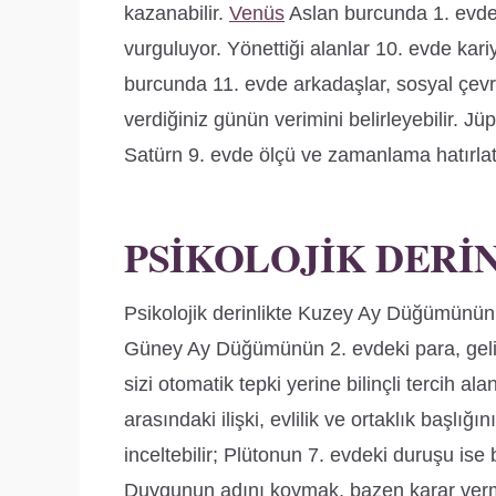
kazanabilir.
Venüs
Aslan burcunda 1. evde
vurguluyor. Yönettiği alanlar 10. evde kari
burcunda 11. evde arkadaşlar, sosyal çevre
verdiğiniz günün verimini belirleyebilir. J
Satürn 9. evde ölçü ve zamanlama hatırlat
PSIKOLOJIK DERI
Psikolojik derinlikte Kuzey Ay Düğümünün 8
Güney Ay Düğümünün 2. evdeki para, gelir 
sizi otomatik tepki yerine bilinçli tercih alan
arasındaki ilişki, evlilik ve ortaklık başlı
inceltebilir; Plütonun 7. evdeki duruşu ise 
Duygunun adını koymak, bazen karar vermek