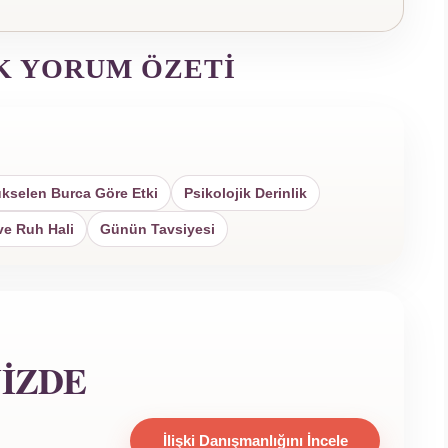
K YORUM ÖZETI
kselen Burca Göre Etki
Psikolojik Derinlik
ve Ruh Hali
Günün Tavsiyesi
NIZDE
İlişki Danışmanlığını İncele