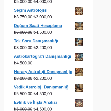
Orijinal
Şu
₺
5.000,00
₺
4.000,00
fiyat:
andaki
Seçim Astrolojisi
₺5.000,00.
fiyat:
Orijinal
Şu
₺
3.750,00
₺
3.000,00
₺4.000,00.
fiyat:
andaki
Doğum Saati Hesaplama
₺3.750,00.
fiyat:
Orijinal
Şu
₺
6.000,00
₺
4.500,00
₺3.000,00.
fiyat:
andaki
Tek Soru Danışmanlığı
₺6.000,00.
fiyat:
Orijinal
Şu
₺
3.000,00
₺
2.200,00
₺4.500,00.
fiyat:
andaki
Astrokartografi Danışmanlığı
₺3.000,00.
fiyat:
₺
4.500,00
₺2.200,00.
Horary Astroloji Danışmanlığı
Orijinal
Şu
₺
3.000,00
₺
2.200,00
fiyat:
andaki
Vedik Astroloji Danışmanlığı
₺3.000,00.
fiyat:
Orijinal
Şu
₺
5.500,00
₺
4.500,00
₺2.200,00.
fiyat:
andaki
Evlilik ve İlişki Analizi
₺5.500,00.
fiyat:
Orijinal
Şu
₺
5.000,00
₺
4.500,00