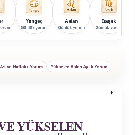
er
Yengeç
Aslan
Başak
yorum
Günlük yorum
Günlük yorum
Günlük yorum
G
Aslan Haftalık Yorum
Yükselen Aslan Aylık Yorum
VE YÜKSELEN