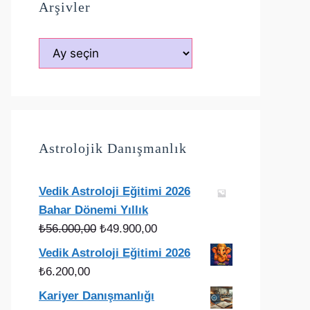
Arşivler
Arşivler
Astrolojik Danışmanlık
Vedik Astroloji Eğitimi 2026
Bahar Dönemi Yıllık
Orijinal
Şu
₺
56.000,00
₺
49.900,00
fiyat:
andaki
Vedik Astroloji Eğitimi 2026
₺56.000,00.
fiyat:
₺
6.200,00
₺49.900,00.
Kariyer Danışmanlığı