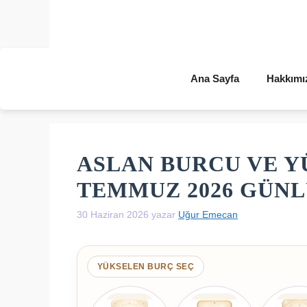
İçeriğe
atla
Ana Sayfa
Hakkımı
ASLAN BURCU VE Y
TEMMUZ 2026 GÜN
30 Haziran 2026
yazar
Uğur Emecan
YÜKSELEN BURÇ SEÇ