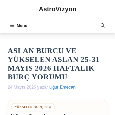
İçeriğe
AstroVizyon
atla
Menü
ASLAN BURCU VE
YÜKSELEN ASLAN 25-31
MAYIS 2026 HAFTALIK
BURÇ YORUMU
24 Mayıs 2026
yazar
Uğur Emecan
YÜKSELEN BURÇ SEÇ