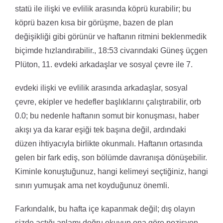
statü ile ilişki ve evlilik arasında köprü kurabilir; bu
köprü bazen kısa bir görüşme, bazen de plan
değişikliği gibi görünür ve haftanın ritmini beklenmedik
biçimde hızlandırabilir., 18:53 civarındaki Güneş üçgen
Plüton, 11. evdeki arkadaşlar ve sosyal çevre ile 7.
evdeki ilişki ve evlilik arasında arkadaşlar, sosyal
çevre, ekipler ve hedefler başlıklarını çalıştırabilir, orb
0.0; bu nedenle haftanın somut bir konuşması, haber
akışı ya da karar eşiği tek başına değil, ardındaki
düzen ihtiyacıyla birlikte okunmalı. Haftanın ortasında
gelen bir fark ediş, son bölümde davranışa dönüşebilir.
Kiminle konuştuğunuz, hangi kelimeyi seçtiğiniz, hangi
sınırı yumuşak ama net koyduğunuz önemli.
Farkındalık, bu hafta içe kapanmak değil; dış olayın
sizde açtığı anlamı doğru okuyup ona göre pozisyon