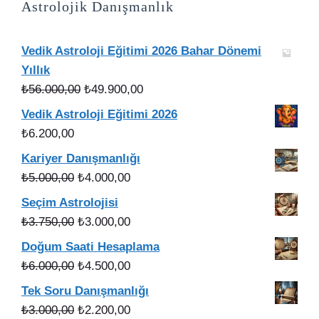
Astrolojik Danışmanlık
Vedik Astroloji Eğitimi 2026 Bahar Dönemi
Yıllık
Orijinal
Şu
₺
56.000,00
₺
49.900,00
fiyat:
andaki
Vedik Astroloji Eğitimi 2026
₺56.000,00.
fiyat:
₺
6.200,00
₺49.900,00.
Kariyer Danışmanlığı
Orijinal
Şu
₺
5.000,00
₺
4.000,00
fiyat:
andaki
Seçim Astrolojisi
₺5.000,00.
fiyat:
Orijinal
Şu
₺
3.750,00
₺
3.000,00
₺4.000,00.
fiyat:
andaki
Doğum Saati Hesaplama
₺3.750,00.
fiyat:
Orijinal
Şu
₺
6.000,00
₺
4.500,00
₺3.000,00.
fiyat:
andaki
Tek Soru Danışmanlığı
₺6.000,00.
fiyat:
Orijinal
Şu
₺
3.000,00
₺
2.200,00