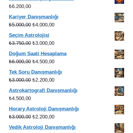
₺56.000,00.
fiyat:
₺
6.200,00
₺49.900,00.
Kariyer Danışmanlığı
Orijinal
Şu
₺
5.000,00
₺
4.000,00
fiyat:
andaki
Seçim Astrolojisi
₺5.000,00.
fiyat:
Orijinal
Şu
₺
3.750,00
₺
3.000,00
₺4.000,00.
fiyat:
andaki
Doğum Saati Hesaplama
₺3.750,00.
fiyat:
Orijinal
Şu
₺
6.000,00
₺
4.500,00
₺3.000,00.
fiyat:
andaki
Tek Soru Danışmanlığı
₺6.000,00.
fiyat:
Orijinal
Şu
₺
3.000,00
₺
2.200,00
₺4.500,00.
fiyat:
andaki
Astrokartografi Danışmanlığı
₺3.000,00.
fiyat:
₺
4.500,00
₺2.200,00.
Horary Astroloji Danışmanlığı
Orijinal
Şu
₺
3.000,00
₺
2.200,00
fiyat:
andaki
Vedik Astroloji Danışmanlığı
₺3.000,00.
fiyat: