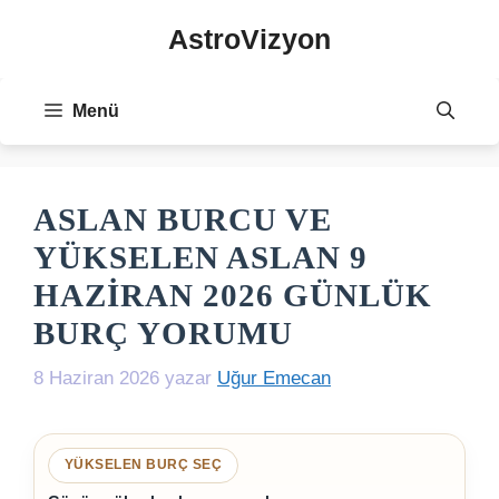
İçeriğe
AstroVizyon
atla
Menü
ASLAN BURCU VE
YÜKSELEN ASLAN 9
HAZIRAN 2026 GÜNLÜK
BURÇ YORUMU
8 Haziran 2026
yazar
Uğur Emecan
YÜKSELEN BURÇ SEÇ