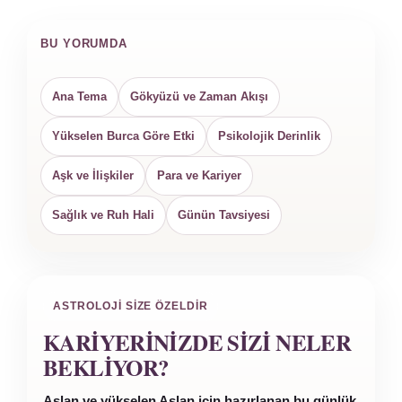
BU YORUMDA
Ana Tema
Gökyüzü ve Zaman Akışı
Yükselen Burca Göre Etki
Psikolojik Derinlik
Aşk ve İlişkiler
Para ve Kariyer
Sağlık ve Ruh Hali
Günün Tavsiyesi
ASTROLOJI SIZE ÖZELDIR
KARIYERINIZDE SIZI NELER
BEKLIYOR?
Aslan ve yükselen Aslan için hazırlanan bu günlük