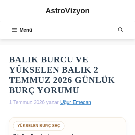
İçeriğe
AstroVizyon
atla
Menü
BALIK BURCU VE
YÜKSELEN BALIK 2
TEMMUZ 2026 GÜNLÜK
BURÇ YORUMU
1 Temmuz 2026
yazar
Uğur Emecan
YÜKSELEN BURÇ SEÇ