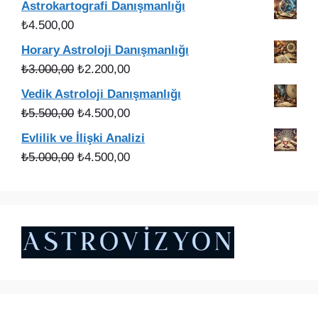
Astrokartografi Danışmanlığı
₺3.000,00.
fiyat:
₺
4.500,00
₺2.200,00.
Horary Astroloji Danışmanlığı
Orijinal
Şu
₺
3.000,00
₺
2.200,00
fiyat:
andaki
Vedik Astroloji Danışmanlığı
₺3.000,00.
fiyat:
Orijinal
Şu
₺
5.500,00
₺
4.500,00
₺2.200,00.
fiyat:
andaki
Evlilik ve İlişki Analizi
₺5.500,00.
fiyat:
Orijinal
Şu
₺
5.000,00
₺
4.500,00
₺4.500,00.
fiyat:
andaki
₺5.000,00.
fiyat:
₺4.500,00.