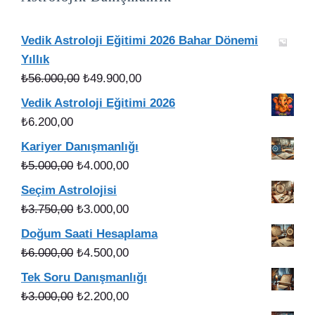
Vedik Astroloji Eğitimi 2026 Bahar Dönemi
Yıllık
Orijinal
Şu
₺
56.000,00
₺
49.900,00
fiyat:
andaki
Vedik Astroloji Eğitimi 2026
₺56.000,00.
fiyat:
₺
6.200,00
₺49.900,00.
Kariyer Danışmanlığı
Orijinal
Şu
₺
5.000,00
₺
4.000,00
fiyat:
andaki
Seçim Astrolojisi
₺5.000,00.
fiyat:
Orijinal
Şu
₺
3.750,00
₺
3.000,00
₺4.000,00.
fiyat:
andaki
Doğum Saati Hesaplama
₺3.750,00.
fiyat:
Orijinal
Şu
₺
6.000,00
₺
4.500,00
₺3.000,00.
fiyat:
andaki
Tek Soru Danışmanlığı
₺6.000,00.
fiyat:
Orijinal
Şu
₺
3.000,00
₺
2.200,00
₺4.500,00.
fiyat:
andaki