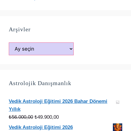
Arşivler
Arşivler
Astrolojik Danışmanlık
Vedik Astroloji Eğitimi 2026 Bahar Dönemi
Yıllık
Orijinal
Şu
₺
56.000,00
₺
49.900,00
fiyat:
andaki
Vedik Astroloji Eğitimi 2026