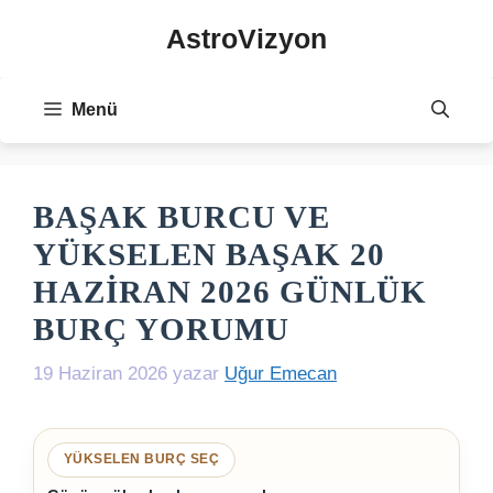
İçeriğe
AstroVizyon
atla
Menü
BAŞAK BURCU VE
YÜKSELEN BAŞAK 20
HAZIRAN 2026 GÜNLÜK
BURÇ YORUMU
19 Haziran 2026
yazar
Uğur Emecan
YÜKSELEN BURÇ SEÇ