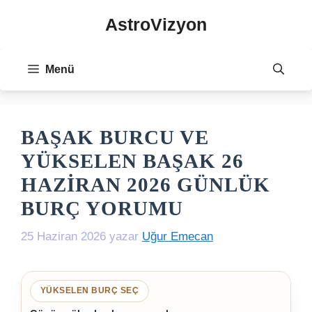
İçeriğe
AstroVizyon
atla
Menü
BAŞAK BURCU VE
YÜKSELEN BAŞAK 26
HAZIRAN 2026 GÜNLÜK
BURÇ YORUMU
25 Haziran 2026
yazar
Uğur Emecan
YÜKSELEN BURÇ SEÇ