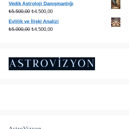
fiyat:
andaki
Vedik Astroloji Danışmanlığı
₺3.000,00.
fiyat:
Orijinal
Şu
₺
5.500,00
₺
4.500,00
₺2.200,00.
fiyat:
andaki
Evlilik ve İlişki Analizi
₺5.500,00.
fiyat:
Orijinal
Şu
₺
5.000,00
₺
4.500,00
₺4.500,00.
fiyat:
andaki
₺5.000,00.
fiyat:
₺4.500,00.
AstroVizyon