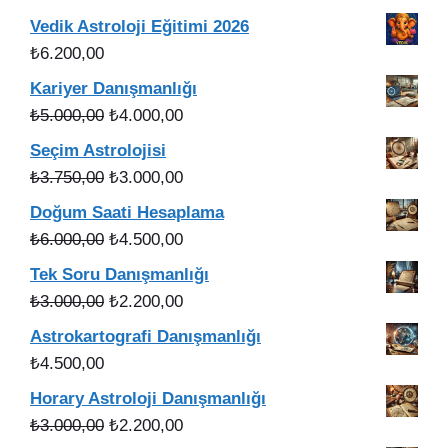
fiyat:
andaki
Vedik Astroloji Eğitimi 2026
₺56.000,00.
fiyat:
₺
6.200,00
₺49.900,00.
Kariyer Danışmanlığı
Orijinal
Şu
₺
5.000,00
₺
4.000,00
fiyat:
andaki
Seçim Astrolojisi
₺5.000,00.
fiyat:
Orijinal
Şu
₺
3.750,00
₺
3.000,00
₺4.000,00.
fiyat:
andaki
Doğum Saati Hesaplama
₺3.750,00.
fiyat:
Orijinal
Şu
₺
6.000,00
₺
4.500,00
₺3.000,00.
fiyat:
andaki
Tek Soru Danışmanlığı
₺6.000,00.
fiyat:
Orijinal
Şu
₺
3.000,00
₺
2.200,00
₺4.500,00.
fiyat:
andaki
Astrokartografi Danışmanlığı
₺3.000,00.
fiyat:
₺
4.500,00
₺2.200,00.
Horary Astroloji Danışmanlığı
Orijinal
Şu
₺
3.000,00
₺
2.200,00