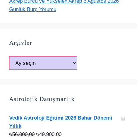
Akrep Burcu ve Yükselen Akrep 8 Ağustos 2026
Günlük Burç Yorumu
Arşivler
Arşivler
Astrolojik Danışmanlık
Vedik Astroloji Eğitimi 2026 Bahar Dönemi
Yıllık
Orijinal
Şu
₺
56.000,00
₺
49.900,00