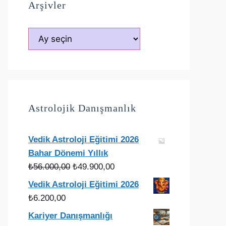
Arşivler
Arşivler
Astrolojik Danışmanlık
Vedik Astroloji Eğitimi 2026
Bahar Dönemi Yıllık
Orijinal
Şu
₺
56.000,00
₺
49.900,00
fiyat:
andaki
Vedik Astroloji Eğitimi 2026
₺56.000,00.
fiyat:
₺
6.200,00
₺49.900,00.
Kariyer Danışmanlığı