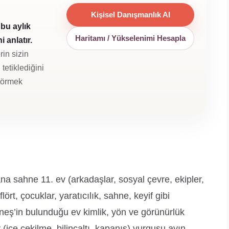
Kişisel Danışmanlık Al
bu aylık
Haritamı / Yükselenimi Hesapla
 anlatır.
rin sizin
tetiklediğini
 görmek
a sahne 11. ev (arkadaşlar, sosyal çevre, ekipler,
lört, çocuklar, yaratıcılık, sahne, keyif gibi
Güneş’in bulunduğu ev kimlik, yön ve görünürlük
 (içe çekilme, bilinçaltı, kapanış) vurgusu ayın