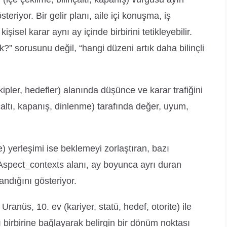
eriyor. Bir gelir planı, aile içi konuşma, iş
kişisel karar aynı ay içinde birbirini tetikleyebilir.
” sorusunu değil, “hangi düzeni artık daha bilinçli
ipler, hedefler) alanında düşünce ve karar trafiğini
çaltı, kapanış, dinlenme) tarafında değer, uyum,
te) yerleşimi ise beklemeyi zorlaştıran, bazı
. Aspect_contexts alanı, ay boyunca ayrı duran
andığını gösteriyor.
anüs, 10. ev (kariyer, statü, hedef, otorite) ile
ını birbirine bağlayarak belirgin bir dönüm noktası