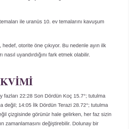
temaları ile uranüs 10. ev temalarını kavuşum
ü, hedef, otorite öne çıkıyor. Bu nedenle ayın ilk
ı nasıl uyandırdığını fark etmek olabilir.
AKVIMI
 Ay fazları 22:28 Son Dördün Koç 15.7°; tutulma
a değil; 14:05 İlk Dördün Terazi 28.72°; tutulma
il çizgisinde görünür hale gelirken, her faz sizin
arın zamanlamasını değiştirebilir. Dolunay bir