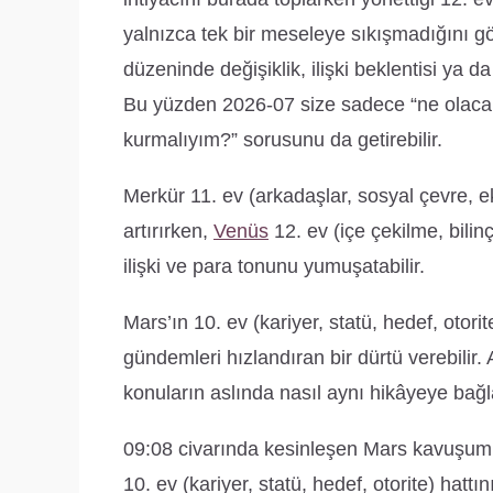
yalnızca tek bir meseleye sıkışmadığını göst
düzeninde değişiklik, ilişki beklentisi ya da 
Bu yüzden 2026-07 size sadece “ne olacak?
kurmalıyım?” sorusunu da getirebilir.
Merkür 11. ev (arkadaşlar, sosyal çevre, ek
artırırken,
Venüs
12. ev (içe çekilme, bilin
ilişki ve para tonunu yumuşatabilir.
Mars’ın 10. ev (kariyer, statü, hedef, otori
gündemleri hızlandıran bir dürtü verebilir
konuların aslında nasıl aynı hikâyeye bağl
09:08 civarında kesinleşen Mars kavuşum Ur
10. ev (kariyer, statü, hedef, otorite) hatt