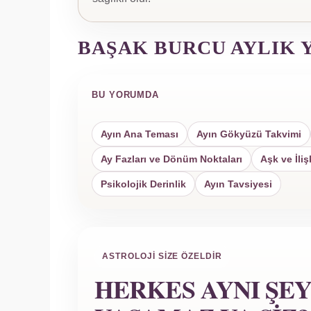
BAŞAK BURCU AYLIK 
BU YORUMDA
Ayın Ana Teması
Ayın Gökyüzü Takvimi
Ay Fazları ve Dönüm Noktaları
Aşk ve İliş
Psikolojik Derinlik
Ayın Tavsiyesi
ASTROLOJI SIZE ÖZELDIR
HERKES AYNI ŞE