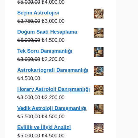
Orijinal
Şu
₺
5.000,00
₺
4.000,00
fiyat:
andaki
Seçim Astrolojisi
₺5.000,00.
fiyat:
Orijinal
Şu
₺
3.750,00
₺
3.000,00
₺4.000,00.
fiyat:
andaki
Doğum Saati Hesaplama
₺3.750,00.
fiyat:
Orijinal
Şu
₺
6.000,00
₺
4.500,00
₺3.000,00.
fiyat:
andaki
Tek Soru Danışmanlığı
₺6.000,00.
fiyat:
Orijinal
Şu
₺
3.000,00
₺
2.200,00
₺4.500,00.
fiyat:
andaki
Astrokartografi Danışmanlığı
₺3.000,00.
fiyat:
₺
4.500,00
₺2.200,00.
Horary Astroloji Danışmanlığı
Orijinal
Şu
₺
3.000,00
₺
2.200,00
fiyat:
andaki
Vedik Astroloji Danışmanlığı
₺3.000,00.
fiyat:
Orijinal
Şu
₺
5.500,00
₺
4.500,00
₺2.200,00.
fiyat:
andaki
Evlilik ve İlişki Analizi
₺5.500,00.
fiyat:
Orijinal
Şu
₺
5.000,00
₺
4.500,00