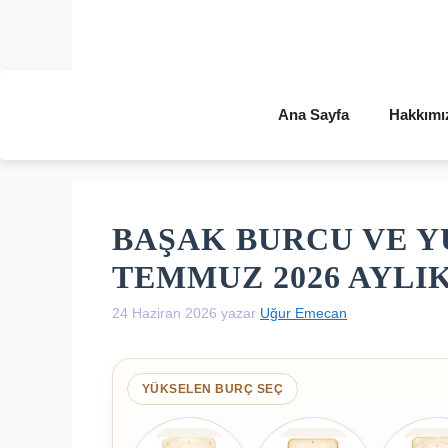
İçeriğe
atla
Ana Sayfa
Hakkımı
BAŞAK BURCU VE 
TEMMUZ 2026 AYLI
24 Haziran 2026
yazar
Uğur Emecan
YÜKSELEN BURÇ SEÇ