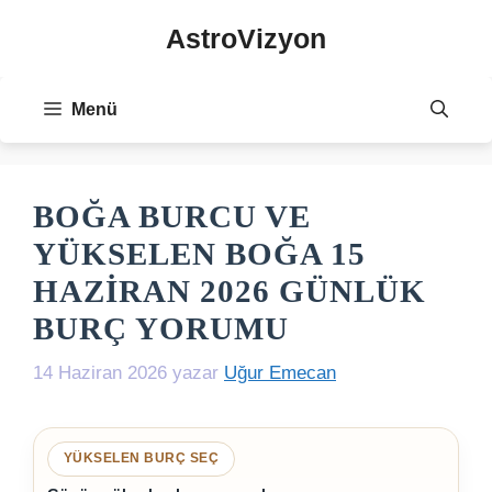
İçeriğe
AstroVizyon
atla
Menü
BOĞA BURCU VE
YÜKSELEN BOĞA 15
HAZIRAN 2026 GÜNLÜK
BURÇ YORUMU
14 Haziran 2026
yazar
Uğur Emecan
YÜKSELEN BURÇ SEÇ