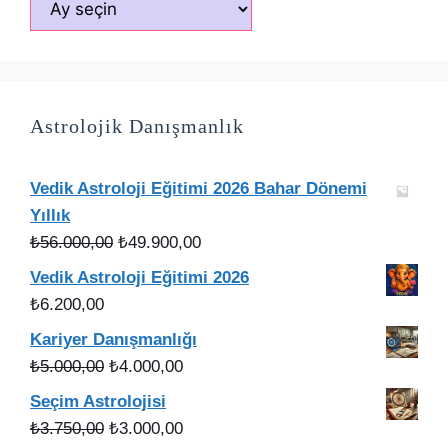
Astrolojik Danışmanlık
Vedik Astroloji Eğitimi 2026 Bahar Dönemi
Yıllık
Orijinal
Şu
₺
56.000,00
₺
49.900,00
fiyat:
andaki
Vedik Astroloji Eğitimi 2026
₺56.000,00.
fiyat:
₺
6.200,00
₺49.900,00.
Kariyer Danışmanlığı
Orijinal
Şu
₺
5.000,00
₺
4.000,00
fiyat:
andaki
Seçim Astrolojisi
₺5.000,00.
fiyat:
Orijinal
Şu
₺
3.750,00
₺
3.000,00
₺4.000,00.