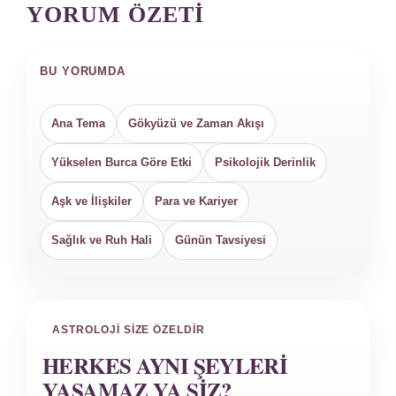
YORUM ÖZETI
BU YORUMDA
Ana Tema
Gökyüzü ve Zaman Akışı
Yükselen Burca Göre Etki
Psikolojik Derinlik
Aşk ve İlişkiler
Para ve Kariyer
Sağlık ve Ruh Hali
Günün Tavsiyesi
ASTROLOJI SIZE ÖZELDIR
HERKES AYNI ŞEYLERI
YAŞAMAZ YA SIZ?