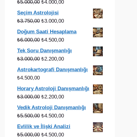
Orijinal
Şu
₺
5.000,00
₺
4.000,00
fiyat:
andaki
Seçim Astrolojisi
₺5.000,00.
fiyat:
Orijinal
Şu
₺
3.750,00
₺
3.000,00
₺4.000,00.
fiyat:
andaki
Doğum Saati Hesaplama
₺3.750,00.
fiyat:
Orijinal
Şu
₺
6.000,00
₺
4.500,00
₺3.000,00.
fiyat:
andaki
Tek Soru Danışmanlığı
₺6.000,00.
fiyat:
Orijinal
Şu
₺
3.000,00
₺
2.200,00
₺4.500,00.
fiyat:
andaki
Astrokartografi Danışmanlığı
₺3.000,00.
fiyat:
₺
4.500,00
₺2.200,00.
Horary Astroloji Danışmanlığı
Orijinal
Şu
₺
3.000,00
₺
2.200,00
fiyat:
andaki
Vedik Astroloji Danışmanlığı
₺3.000,00.
fiyat:
Orijinal
Şu
₺
5.500,00
₺
4.500,00
₺2.200,00.
fiyat:
andaki
Evlilik ve İlişki Analizi
₺5.500,00.
fiyat:
Orijinal
Şu
₺
5.000,00
₺
4.500,00