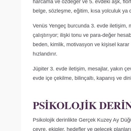
harcama ve özdeğer ve 5. evdeki aşk, flört
belge, sözleşme, eğitim, kısa yolculuk ya d
Venüs Yengeç burcunda 3. evde iletişim, me
çalıştırıyor; ilişki tonu ve para-değer h
beden, kimlik, motivasyon ve kişisel karar b
hızlandırır.
Jüpiter 3. evde iletişim, mesajlar, yakın ç
evde içe çekilme, bilinçaltı, kapanış ve di
PSIKOLOJIK DERI
Psikolojik derinlikte Gerçek Kuzey Ay Dü
çevre, ekipler, hedefler ve gelecek plan