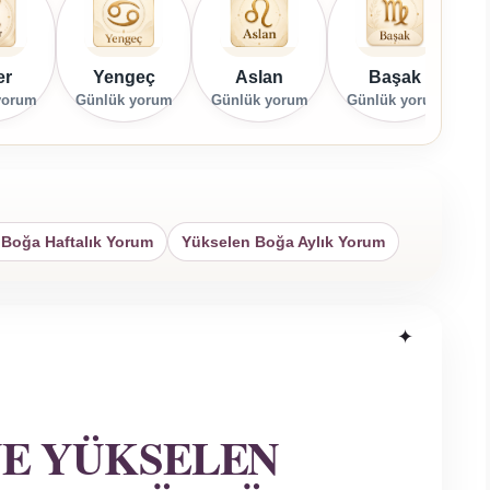
er
Yengeç
Aslan
Başak
yorum
Günlük yorum
Günlük yorum
Günlük yorum
G
 Boğa Haftalık Yorum
Yükselen Boğa Aylık Yorum
VE YÜKSELEN