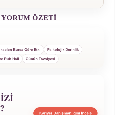
 YORUM ÖZETI
kselen Burca Göre Etki
Psikolojik Derinlik
ve Ruh Hali
Günün Tavsiyesi
IZI
?
Kariyer Danışmanlığını İncele