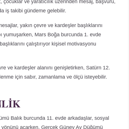
, çocuklar ve yaratıcılık üzerinden mesaj, başvuru,
a iş takibi gündeme gelebilir.
sajlar, yakın çevre ve kardeşler başlıklarını
esabı yumuşarken, Mars Boğa burcunda 1. evde
aşlıklarını çalıştırıyor kişisel motivasyonu
evre ve kardeşler alanını genişletirken, Satürn 12.
nlenme için sabır, zamanlama ve ölçü isteyebilir.
NLIK
ğümü Balık burcunda 11. evde arkadaşlar, sosyal
ları yönünü açarken, Gerçek Güney Ay Düğümü