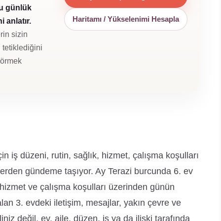
u günlük
Haritamı / Yükselenimi Hesapla
 anlatır.
rin sizin
tetiklediğini
 görmek
iş düzeni, rutin, sağlık, hizmet, çalışma koşulları
r yerden gündeme taşıyor. Ay Terazi burcunda 6. ev
k, hizmet ve çalışma koşulları üzerinden günün
lan 3. evdeki iletişim, mesajlar, yakın çevre ve
niz değil, ev, aile, düzen, iş ya da ilişki tarafında