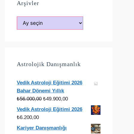
Arşivler
Arşivler
Astrolojik Danışmanlık
Vedik Astroloji Eğitimi 2026
Bahar Dönemi Yıllık
Orijinal
Şu
₺
56.000,00
₺
49.900,00
fiyat:
andaki
Vedik Astroloji Eğitimi 2026
₺56.000,00.
fiyat:
₺
6.200,00
₺49.900,00.
Kariyer Danışmanlığı