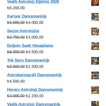
Vedik Astroloji Eğitimi 2026
₺56.000,00.
fiyat:
₺
6.200,00
₺49.900,00.
Kariyer Danışmanlığı
Orijinal
Şu
₺
5.000,00
₺
4.000,00
fiyat:
andaki
Seçim Astrolojisi
₺5.000,00.
fiyat:
Orijinal
Şu
₺
3.750,00
₺
3.000,00
₺4.000,00.
fiyat:
andaki
Doğum Saati Hesaplama
₺3.750,00.
fiyat:
Orijinal
Şu
₺
6.000,00
₺
4.500,00
₺3.000,00.
fiyat:
andaki
Tek Soru Danışmanlığı
₺6.000,00.
fiyat:
Orijinal
Şu
₺
3.000,00
₺
2.200,00
₺4.500,00.
fiyat:
andaki
Astrokartografi Danışmanlığı
₺3.000,00.
fiyat:
₺
4.500,00
₺2.200,00.
Horary Astroloji Danışmanlığı
Orijinal
Şu
₺
3.000,00
₺
2.200,00
fiyat:
andaki
Vedik Astroloji Danışmanlığı