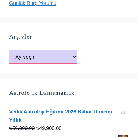
Günlük Burç Yorumu
Arşivler
Arşivler
Astrolojik Danışmanlık
Vedik Astroloji Eğitimi 2026 Bahar Dönemi
Yıllık
Orijinal
Şu
₺
56.000,00
₺
49.900,00
fiyat:
andaki