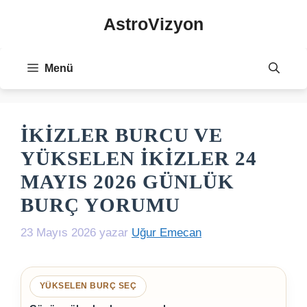
İçeriğe
AstroVizyon
atla
Menü
İKIZLER BURCU VE
YÜKSELEN İKIZLER 24
MAYIS 2026 GÜNLÜK
BURÇ YORUMU
23 Mayıs 2026
yazar
Uğur Emecan
YÜKSELEN BURÇ SEÇ