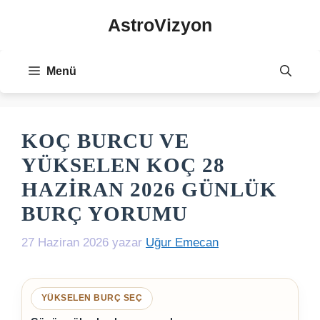
İçeriğe
AstroVizyon
atla
Menü
KOÇ BURCU VE
YÜKSELEN KOÇ 28
HAZIRAN 2026 GÜNLÜK
BURÇ YORUMU
27 Haziran 2026
yazar
Uğur Emecan
YÜKSELEN BURÇ SEÇ