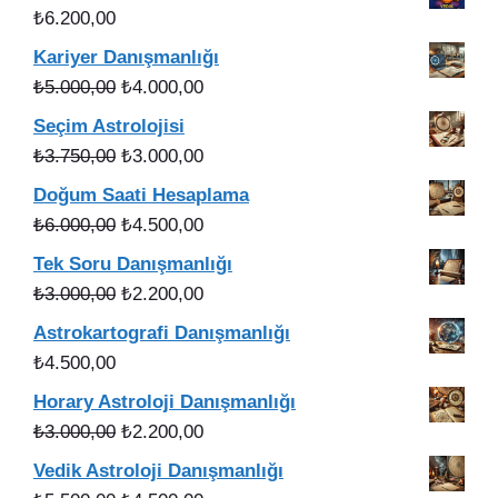
₺56.000,00.
fiyat:
₺
6.200,00
₺49.900,00.
Kariyer Danışmanlığı
Orijinal
Şu
₺
5.000,00
₺
4.000,00
fiyat:
andaki
Seçim Astrolojisi
₺5.000,00.
fiyat:
Orijinal
Şu
₺
3.750,00
₺
3.000,00
₺4.000,00.
fiyat:
andaki
Doğum Saati Hesaplama
₺3.750,00.
fiyat:
Orijinal
Şu
₺
6.000,00
₺
4.500,00
₺3.000,00.
fiyat:
andaki
Tek Soru Danışmanlığı
₺6.000,00.
fiyat:
Orijinal
Şu
₺
3.000,00
₺
2.200,00
₺4.500,00.
fiyat:
andaki
Astrokartografi Danışmanlığı
₺3.000,00.
fiyat:
₺
4.500,00
₺2.200,00.
Horary Astroloji Danışmanlığı
Orijinal
Şu
₺
3.000,00
₺
2.200,00
fiyat:
andaki
Vedik Astroloji Danışmanlığı
₺3.000,00.
fiyat: