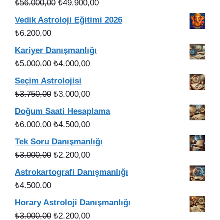
Orijinal
Şu
₺
56.000,00
₺
49.900,00
fiyat:
andaki
Vedik Astroloji Eğitimi 2026
₺56.000,00.
fiyat:
₺
6.200,00
₺49.900,00.
Kariyer Danışmanlığı
Orijinal
Şu
₺
5.000,00
₺
4.000,00
fiyat:
andaki
Seçim Astrolojisi
₺5.000,00.
fiyat:
Orijinal
Şu
₺
3.750,00
₺
3.000,00
₺4.000,00.
fiyat:
andaki
Doğum Saati Hesaplama
₺3.750,00.
fiyat:
Orijinal
Şu
₺
6.000,00
₺
4.500,00
₺3.000,00.
fiyat:
andaki
Tek Soru Danışmanlığı
₺6.000,00.
fiyat:
Orijinal
Şu
₺
3.000,00
₺
2.200,00
₺4.500,00.
fiyat:
andaki
Astrokartografi Danışmanlığı
₺3.000,00.
fiyat:
₺
4.500,00
₺2.200,00.
Horary Astroloji Danışmanlığı
Orijinal
Şu
₺
3.000,00
₺
2.200,00