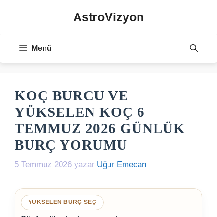
İçeriğe
AstroVizyon
atla
Menü
KOÇ BURCU VE
YÜKSELEN KOÇ 6
TEMMUZ 2026 GÜNLÜK
BURÇ YORUMU
5 Temmuz 2026
yazar
Uğur Emecan
YÜKSELEN BURÇ SEÇ