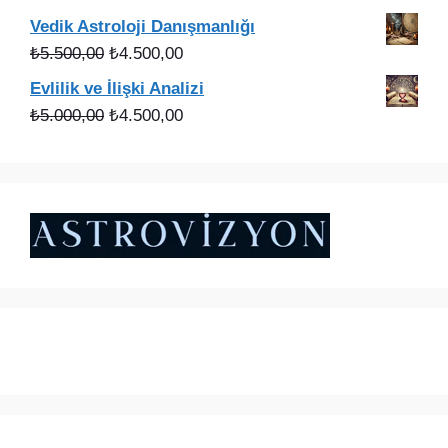
fiyat:
andaki
Vedik Astroloji Danışmanlığı
₺3.000,00.
fiyat:
Orijinal
Şu
₺
5.500,00
₺
4.500,00
₺2.200,00.
fiyat:
andaki
Evlilik ve İlişki Analizi
₺5.500,00.
fiyat:
Orijinal
Şu
₺
5.000,00
₺
4.500,00
₺4.500,00.
fiyat:
andaki
₺5.000,00.
fiyat:
₺4.500,00.