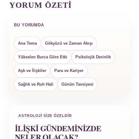
YORUM ÖZETI
BU YORUMDA
Ana Tema
Gökyüzü ve Zaman Akışı
Yükselen Burca Göre Etki
Psikolojik Derinlik
Aşk ve İlişkiler
Para ve Kariyer
Sağlık ve Ruh Hali
Günün Tavsiyesi
ASTROLOJI SIZE ÖZELDIR
İLIŞKI GÜNDEMINIZDE
NELER OLACAK?