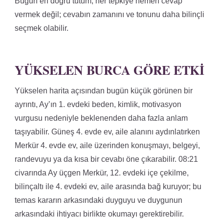
Bugün en doğru tutum, her tepkiye hemen cevap
vermek değil; cevabın zamanını ve tonunu daha bilinçli
seçmek olabilir.
YÜKSELEN BURCA GÖRE ETKI
Yükselen harita açısından bugün küçük görünen bir
ayrıntı, Ay’ın 1. evdeki beden, kimlik, motivasyon
vurgusu nedeniyle beklenenden daha fazla anlam
taşıyabilir. Güneş 4. evde ev, aile alanını aydınlatırken
Merkür 4. evde ev, aile üzerinden konuşmayı, belgeyi,
randevuyu ya da kısa bir cevabı öne çıkarabilir. 08:21
civarında Ay üçgen Merkür, 12. evdeki içe çekilme,
bilinçaltı ile 4. evdeki ev, aile arasında bağ kuruyor; bu
temas kararın arkasındaki duyguyu ve duygunun
arkasındaki ihtiyacı birlikte okumayı gerektirebilir.