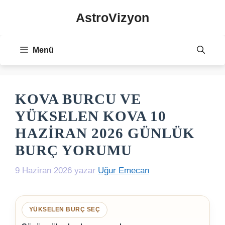
İçeriğe
AstroVizyon
atla
Menü
KOVA BURCU VE
YÜKSELEN KOVA 10
HAZIRAN 2026 GÜNLÜK
BURÇ YORUMU
9 Haziran 2026
yazar
Uğur Emecan
YÜKSELEN BURÇ SEÇ