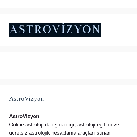
fiyat:
andaki
₺5.000,00.
fiyat:
₺4.500,00.
AstroVizyon
AstroVizyon
Online astroloji danışmanlığı, astroloji eğitimi ve
ücretsiz astrolojik hesaplama araçları sunan