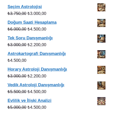
fiyat:
andaki
Seçim Astrolojisi
₺5.000,00.
fiyat:
Orijinal
Şu
₺
3.750,00
₺
3.000,00
₺4.000,00.
fiyat:
andaki
Doğum Saati Hesaplama
₺3.750,00.
fiyat:
Orijinal
Şu
₺
6.000,00
₺
4.500,00
₺3.000,00.
fiyat:
andaki
Tek Soru Danışmanlığı
₺6.000,00.
fiyat:
Orijinal
Şu
₺
3.000,00
₺
2.200,00
₺4.500,00.
fiyat:
andaki
Astrokartografi Danışmanlığı
₺3.000,00.
fiyat:
₺
4.500,00
₺2.200,00.
Horary Astroloji Danışmanlığı
Orijinal
Şu
₺
3.000,00
₺
2.200,00
fiyat:
andaki
Vedik Astroloji Danışmanlığı
₺3.000,00.
fiyat:
Orijinal
Şu
₺
5.500,00
₺
4.500,00
₺2.200,00.
fiyat:
andaki
Evlilik ve İlişki Analizi
₺5.500,00.
fiyat:
Orijinal
Şu
₺
5.000,00
₺
4.500,00
₺4.500,00.