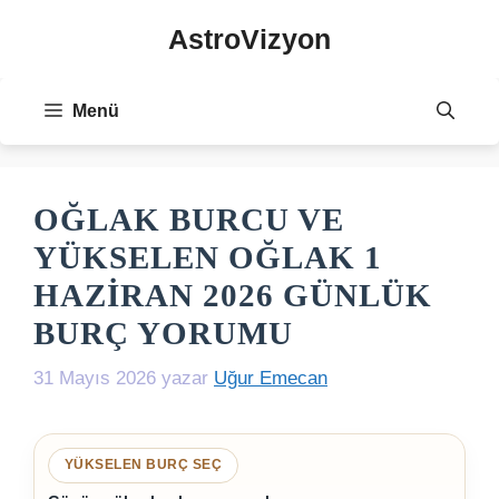
İçeriğe
AstroVizyon
atla
Menü
OĞLAK BURCU VE
YÜKSELEN OĞLAK 1
HAZIRAN 2026 GÜNLÜK
BURÇ YORUMU
31 Mayıs 2026
yazar
Uğur Emecan
YÜKSELEN BURÇ SEÇ