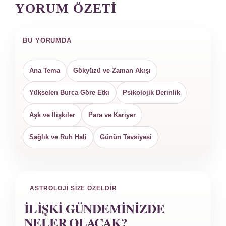
YORUM ÖZETI
BU YORUMDA
Ana Tema
Gökyüzü ve Zaman Akışı
Yükselen Burca Göre Etki
Psikolojik Derinlik
Aşk ve İlişkiler
Para ve Kariyer
Sağlık ve Ruh Hali
Günün Tavsiyesi
ASTROLOJI SIZE ÖZELDIR
İLIŞKI GÜNDEMINIZDE
NELER OLACAK?