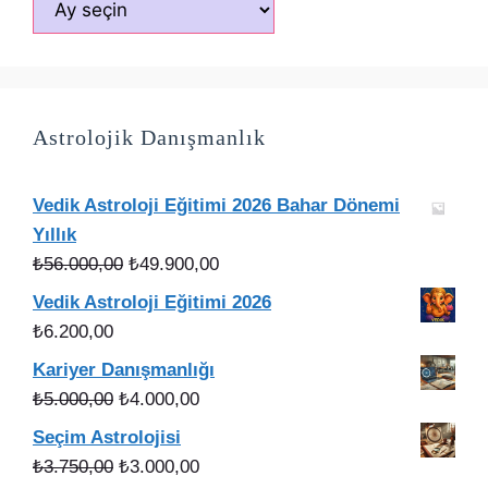
Astrolojik Danışmanlık
Vedik Astroloji Eğitimi 2026 Bahar Dönemi
Yıllık
Orijinal
Şu
₺
56.000,00
₺
49.900,00
fiyat:
andaki
Vedik Astroloji Eğitimi 2026
₺56.000,00.
fiyat:
₺
6.200,00
₺49.900,00.
Kariyer Danışmanlığı
Orijinal
Şu
₺
5.000,00
₺
4.000,00
fiyat:
andaki
Seçim Astrolojisi
₺5.000,00.
fiyat:
Orijinal
Şu
₺
3.750,00
₺
3.000,00
₺4.000,00.