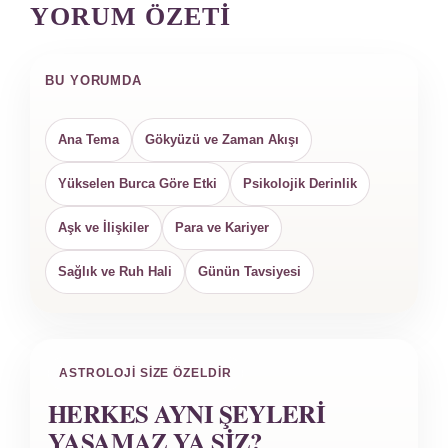
YORUM ÖZETI
BU YORUMDA
Ana Tema
Gökyüzü ve Zaman Akışı
Yükselen Burca Göre Etki
Psikolojik Derinlik
Aşk ve İlişkiler
Para ve Kariyer
Sağlık ve Ruh Hali
Günün Tavsiyesi
ASTROLOJI SIZE ÖZELDIR
HERKES AYNI ŞEYLERI
YAŞAMAZ YA SIZ?