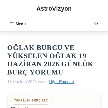
İçeriğe
AstroVizyon
atla
Menü
OĞLAK BURCU VE
YÜKSELEN OĞLAK 19
HAZIRAN 2026 GÜNLÜK
BURÇ YORUMU
18 Haziran 2026
yazar
Uğur Emecan
YÜKSELEN BURÇ SEÇ