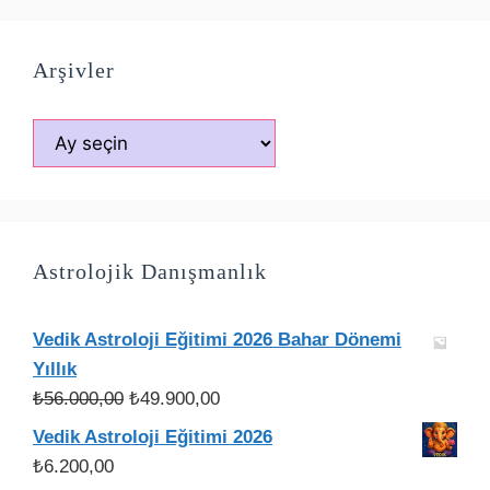
Arşivler
Arşivler
Astrolojik Danışmanlık
Vedik Astroloji Eğitimi 2026 Bahar Dönemi
Yıllık
Orijinal
Şu
₺
56.000,00
₺
49.900,00
fiyat:
andaki
Vedik Astroloji Eğitimi 2026
₺56.000,00.
fiyat:
₺
6.200,00
₺49.900,00.