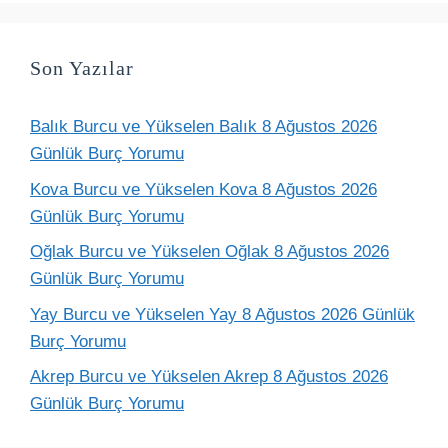
Son Yazılar
Balık Burcu ve Yükselen Balık 8 Ağustos 2026
Günlük Burç Yorumu
Kova Burcu ve Yükselen Kova 8 Ağustos 2026
Günlük Burç Yorumu
Oğlak Burcu ve Yükselen Oğlak 8 Ağustos 2026
Günlük Burç Yorumu
Yay Burcu ve Yükselen Yay 8 Ağustos 2026 Günlük
Burç Yorumu
Akrep Burcu ve Yükselen Akrep 8 Ağustos 2026
Günlük Burç Yorumu