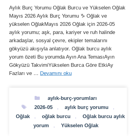
Aylık Burç Yorumu Oğlak Burcu ve Yükselen Oğlak
Mayıs 2026 Aylık Burç Yorumu ♑ Oğlak ve
yükselen OğlakMayıs 2026 Oğlak için 2026-05
aylık yorumu; aşk, para, kariyer ve ruh halinde
arkadaşlar, sosyal çevre, ekipler temalarını
gökyüzü akışıyla anlatıyor. Oğlak burcu aylık
yorum özeti Bu yorumda Ayın Ana TemasıAyın
Gökyüzü TakvimiYükselen Burca Göre EtkiAy
Fazları ve …
Devamını oku
Kategoriler
aylık-burç-yorumları
Etiketler
2026-05
,
aylık burç yorumu
,
Oğlak
,
oğlak burcu
,
Oğlak burcu aylık
yorum
,
Yükselen Oğlak