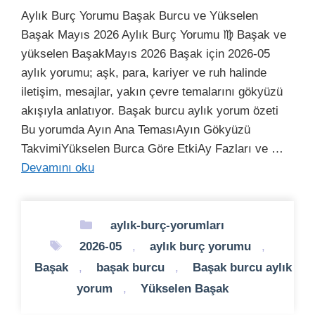
Aylık Burç Yorumu Başak Burcu ve Yükselen
Başak Mayıs 2026 Aylık Burç Yorumu ♍ Başak ve
yükselen BaşakMayıs 2026 Başak için 2026-05
aylık yorumu; aşk, para, kariyer ve ruh halinde
iletişim, mesajlar, yakın çevre temalarını gökyüzü
akışıyla anlatıyor. Başak burcu aylık yorum özeti
Bu yorumda Ayın Ana TemasıAyın Gökyüzü
TakvimiYükselen Burca Göre EtkiAy Fazları ve …
Devamını oku
Kategoriler
aylık-burç-yorumları
Etiketler
2026-05
,
aylık burç yorumu
,
Başak
,
başak burcu
,
Başak burcu aylık
yorum
,
Yükselen Başak