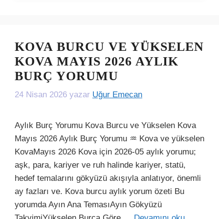
KOVA BURCU VE YÜKSELEN
KOVA MAYIS 2026 AYLIK
BURÇ YORUMU
24 Nisan 2026
yazar
Uğur Emecan
Aylık Burç Yorumu Kova Burcu ve Yükselen Kova
Mayıs 2026 Aylık Burç Yorumu ♒ Kova ve yükselen
KovaMayıs 2026 Kova için 2026-05 aylık yorumu;
aşk, para, kariyer ve ruh halinde kariyer, statü,
hedef temalarını gökyüzü akışıyla anlatıyor, önemli
ay fazları ve. Kova burcu aylık yorum özeti Bu
yorumda Ayın Ana TemasıAyın Gökyüzü
TakvimiYükselen Burca Göre …
Devamını oku