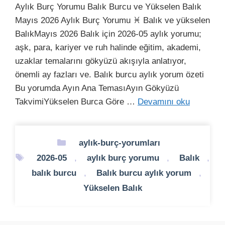
Aylık Burç Yorumu Balık Burcu ve Yükselen Balık
Mayıs 2026 Aylık Burç Yorumu ♓ Balık ve yükselen
BalıkMayıs 2026 Balık için 2026-05 aylık yorumu;
aşk, para, kariyer ve ruh halinde eğitim, akademi,
uzaklar temalarını gökyüzü akışıyla anlatıyor,
önemli ay fazları ve. Balık burcu aylık yorum özeti
Bu yorumda Ayın Ana TemasıAyın Gökyüzü
TakvimiYükselen Burca Göre …
Devamını oku
Kategoriler
aylık-burç-yorumları
Etiketler
2026-05
,
aylık burç yorumu
,
Balık
,
balık burcu
,
Balık burcu aylık yorum
,
Yükselen Balık