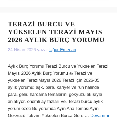
TERAZI BURCU VE
YÜKSELEN TERAZI MAYIS
2026 AYLIK BURÇ YORUMU
24 Nisan 2026
yazar
Uğur Emecan
Aylık Burç Yorumu Terazi Burcu ve Yükselen Terazi
Mayıs 2026 Aylık Burç Yorumu ♎ Terazi ve
yükselen TeraziMayıs 2026 Terazi için 2026-05
aylık yorumu; aşk, para, kariyer ve ruh halinde
para, gelir, harcama temalarını gökyüzü akışıyla
anlatıyor, önemli ay fazları ve. Terazi burcu aylık
yorum özeti Bu yorumda Ayın Ana TemasıAyın
Gökyüzü TakvimiYükselen Burca Göre …
Devamını