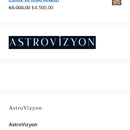
₺5.500,00.
fiyat:
Orijinal
Şu
₺
5.000,00
₺
4.500,00
₺4.500,00.
fiyat:
andaki
₺5.000,00.
fiyat:
₺4.500,00.
AstroVizyon
AstroVizyon