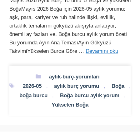
Mayıs 2026 Aylık Burç Yorumu ♉ Boğa ve yükselen
BoğaMayıs 2026 Boğa için 2026-05 aylık yorumu;
aşk, para, kariyer ve ruh halinde ilişki, evlilik,
ortaklık temalarını gökyüzü akışıyla anlatıyor,
önemli ay fazları ve. Boğa burcu aylık yorum özeti
Bu yorumda Ayın Ana TemasıAyın Gökyüzü
TakvimiYükselen Burca Göre …
Devamını oku
Kategoriler
aylık-burç-yorumları
Etiketler
2026-05
,
aylık burç yorumu
,
Boğa
,
boğa burcu
,
Boğa burcu aylık yorum
,
Yükselen Boğa