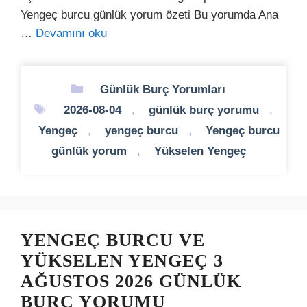
Yengeç burcu günlük yorum özeti Bu yorumda Ana
…
Devamını oku
Kategoriler
Günlük Burç Yorumları
Etiketler
2026-08-04
,
günlük burç yorumu
,
Yengeç
,
yengeç burcu
,
Yengeç burcu
günlük yorum
,
Yükselen Yengeç
YENGEÇ BURCU VE
YÜKSELEN YENGEÇ 3
AĞUSTOS 2026 GÜNLÜK
BURÇ YORUMU