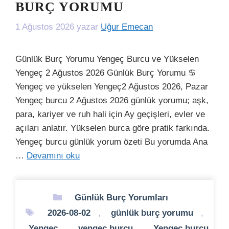
BURÇ YORUMU
1 Ağustos 2026
yazar
Uğur Emecan
Günlük Burç Yorumu Yengeç Burcu ve Yükselen
Yengeç 2 Ağustos 2026 Günlük Burç Yorumu ♋
Yengeç ve yükselen Yengeç2 Ağustos 2026, Pazar
Yengeç burcu 2 Ağustos 2026 günlük yorumu; aşk,
para, kariyer ve ruh hali için Ay geçişleri, evler ve
açıları anlatır. Yükselen burca göre pratik farkında.
Yengeç burcu günlük yorum özeti Bu yorumda Ana
…
Devamını oku
Kategoriler
Günlük Burç Yorumları
Etiketler
2026-08-02
,
günlük burç yorumu
,
Yengeç
,
yengeç burcu
,
Yengeç burcu