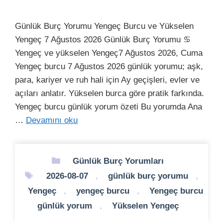
Günlük Burç Yorumu Yengeç Burcu ve Yükselen
Yengeç 7 Ağustos 2026 Günlük Burç Yorumu ♋
Yengeç ve yükselen Yengeç7 Ağustos 2026, Cuma
Yengeç burcu 7 Ağustos 2026 günlük yorumu; aşk,
para, kariyer ve ruh hali için Ay geçişleri, evler ve
açıları anlatır. Yükselen burca göre pratik farkında.
Yengeç burcu günlük yorum özeti Bu yorumda Ana
…
Devamını oku
Kategoriler
Günlük Burç Yorumları
Etiketler
2026-08-07
,
günlük burç yorumu
,
Yengeç
,
yengeç burcu
,
Yengeç burcu
günlük yorum
,
Yükselen Yengeç