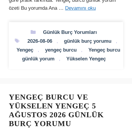
göre pratik farkında. Yengeç burcu günlük yorum
özeti Bu yorumda Ana …
Devamını oku
Kategoriler
Günlük Burç Yorumları
Etiketler
2026-08-06
,
günlük burç yorumu
,
Yengeç
,
yengeç burcu
,
Yengeç burcu
günlük yorum
,
Yükselen Yengeç
YENGEÇ BURCU VE
YÜKSELEN YENGEÇ 5
AĞUSTOS 2026 GÜNLÜK
BURÇ YORUMU