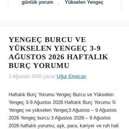
günlük yorum
,
Yükselen Yengeç
YENGEÇ BURCU VE
YÜKSELEN YENGEÇ 3-9
AĞUSTOS 2026 HAFTALIK
BURÇ YORUMU
2 Ağustos 2026
yazar
Uğur Emecan
Haftalık Burç Yorumu Yengeç Burcu ve Yükselen
Yengeç 3-9 Ağustos 2026 Haftalık Burç Yorumu ♋
Yengeç ve yükselen Yengeç3 Ağustos – 9 Ağustos
2026 Yengeç burcu 3 Ağustos 2026 – 9 Ağustos
2026 haftalık yorumu; aşk, para, kariyer ve ruh hali