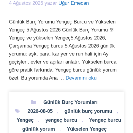
4 Ağustos 2026
yazar
Uğur Emecan
Günlük Burç Yorumu Yengeç Burcu ve Yükselen
Yengeç 5 Ağustos 2026 Günlük Burç Yorumu ♋
Yengeç ve yükselen Yengeç5 Ağustos 2026,
Çarşamba Yengeç burcu 5 Ağustos 2026 günlük
yorumu; aşk, para, kariyer ve ruh hali için Ay
geçişleri, evler ve açıları anlatır. Yükselen burca
göre pratik farkında. Yengeç burcu günlük yorum
özeti Bu yorumda Ana …
Devamını oku
Kategoriler
Günlük Burç Yorumları
Etiketler
2026-08-05
,
günlük burç yorumu
,
Yengeç
,
yengeç burcu
,
Yengeç burcu
günlük yorum
,
Yükselen Yengeç