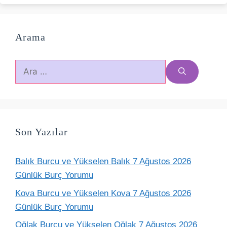
Arama
için
ara
Son Yazılar
Balık Burcu ve Yükselen Balık 7 Ağustos 2026
Günlük Burç Yorumu
Kova Burcu ve Yükselen Kova 7 Ağustos 2026
Günlük Burç Yorumu
Oğlak Burcu ve Yükselen Oğlak 7 Ağustos 2026