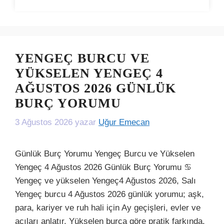
YENGEÇ BURCU VE
YÜKSELEN YENGEÇ 4
AĞUSTOS 2026 GÜNLÜK
BURÇ YORUMU
3 Ağustos 2026
yazar
Uğur Emecan
Günlük Burç Yorumu Yengeç Burcu ve Yükselen
Yengeç 4 Ağustos 2026 Günlük Burç Yorumu ♋
Yengeç ve yükselen Yengeç4 Ağustos 2026, Salı
Yengeç burcu 4 Ağustos 2026 günlük yorumu; aşk,
para, kariyer ve ruh hali için Ay geçişleri, evler ve
açıları anlatır. Yükselen burca göre pratik farkında.