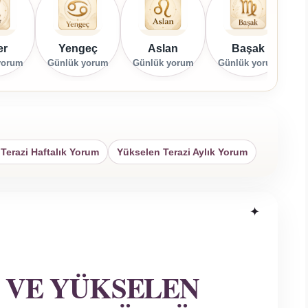
er
Yengeç
Aslan
Başak
yorum
Günlük yorum
Günlük yorum
Günlük yorum
G
Terazi Haftalık Yorum
Yükselen Terazi Aylık Yorum
 VE YÜKSELEN