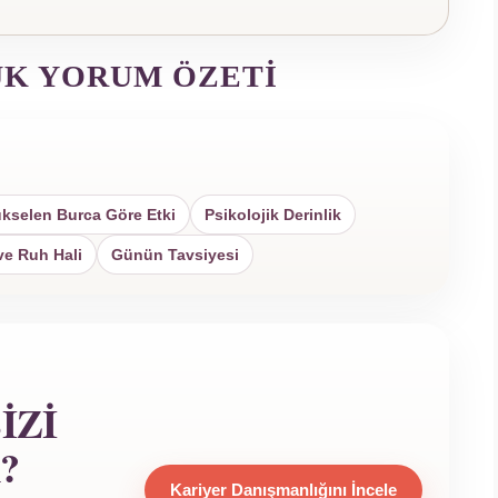
ÜK YORUM ÖZETI
kselen Burca Göre Etki
Psikolojik Derinlik
ve Ruh Hali
Günün Tavsiyesi
IZI
?
Kariyer Danışmanlığını İncele