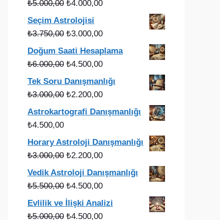
Orijinal
Şu
₺
5.000,00
₺
4.000,00
fiyat:
andaki
Seçim Astrolojisi
₺5.000,00.
fiyat:
Orijinal
Şu
₺
3.750,00
₺
3.000,00
₺4.000,00.
fiyat:
andaki
Doğum Saati Hesaplama
₺3.750,00.
fiyat:
Orijinal
Şu
₺
6.000,00
₺
4.500,00
₺3.000,00.
fiyat:
andaki
Tek Soru Danışmanlığı
₺6.000,00.
fiyat:
Orijinal
Şu
₺
3.000,00
₺
2.200,00
₺4.500,00.
fiyat:
andaki
Astrokartografi Danışmanlığı
₺3.000,00.
fiyat:
₺
4.500,00
₺2.200,00.
Horary Astroloji Danışmanlığı
Orijinal
Şu
₺
3.000,00
₺
2.200,00
fiyat:
andaki
Vedik Astroloji Danışmanlığı
₺3.000,00.
fiyat:
Orijinal
Şu
₺
5.500,00
₺
4.500,00
₺2.200,00.
fiyat:
andaki
Evlilik ve İlişki Analizi
₺5.500,00.
fiyat:
Orijinal
Şu
₺
5.000,00
₺
4.500,00