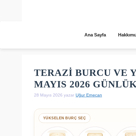
İçeriğe
atla
Ana Sayfa
Hakkımı
TERAZI BURCU VE 
MAYIS 2026 GÜNLÜ
28 Mayıs 2026
yazar
Uğur Emecan
YÜKSELEN BURÇ SEÇ