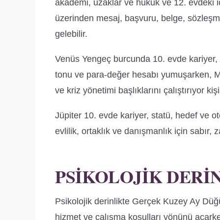
akademi, uzaklar ve hukuk ve 12. evdeki iç
üzerinden mesaj, başvuru, belge, sözleşme
gelebilir.
Venüs Yengeç burcunda 10. evde kariyer, stat
tonu ve para-değer hesabı yumuşarken, Ma
ve kriz yönetimi başlıklarını çalıştırıyor ki
Jüpiter 10. evde kariyer, statü, hedef ve oto
evlilik, ortaklık ve danışmanlık için sabır,
PSIKOLOJIK DERI
Psikolojik derinlikte Gerçek Kuzey Ay Düğü
hizmet ve çalışma koşulları yönünü aça