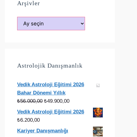
Arşivler
Arşivler
Astrolojik Danışmanlık
Vedik Astroloji Eğitimi 2026
Bahar Dönemi Yıllık
Orijinal
Şu
₺
56.000,00
₺
49.900,00
fiyat:
andaki
Vedik Astroloji Eğitimi 2026
₺56.000,00.
fiyat:
₺
6.200,00
₺49.900,00.
Kariyer Danışmanlığı