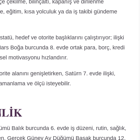
e çekilme, bilinçaltı, kapanış ve dinlenme
, eğitim, kısa yolculuk ya da iş takibi gündeme
ü, hedef ve otorite başlıklarını çalıştırıyor; ilişki
rs Boğa burcunda 8. evde ortak para, borç, kredi
şisel motivasyonu hızlandırır.
rite alanını genişletirken, Satürn 7. evde ilişki,
 zamanlama ve ölçü isteyebilir.
NLIK
mü Balık burcunda 6. evde iş düzeni, rutin, sağlık,
rken, Gerçek Güney Ay Düğümü Başak burcunda 12.