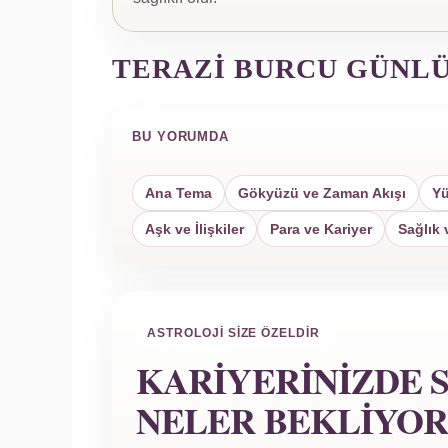
TERAZI BURCU GÜNL
BU YORUMDA
Ana Tema
Gökyüzü ve Zaman Akışı
Yü
Aşk ve İlişkiler
Para ve Kariyer
Sağlık 
ASTROLOJI SIZE ÖZELDIR
KARIYERINIZDE S
NELER BEKLIYOR