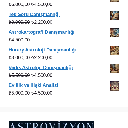
₺3.750,00.
fiyat:
Orijinal
Şu
₺
6.000,00
₺
4.500,00
₺3.000,00.
fiyat:
andaki
Tek Soru Danışmanlığı
₺6.000,00.
fiyat:
Orijinal
Şu
₺
3.000,00
₺
2.200,00
₺4.500,00.
fiyat:
andaki
Astrokartografi Danışmanlığı
₺3.000,00.
fiyat:
₺
4.500,00
₺2.200,00.
Horary Astroloji Danışmanlığı
Orijinal
Şu
₺
3.000,00
₺
2.200,00
fiyat:
andaki
Vedik Astroloji Danışmanlığı
₺3.000,00.
fiyat:
Orijinal
Şu
₺
5.500,00
₺
4.500,00
₺2.200,00.
fiyat:
andaki
Evlilik ve İlişki Analizi
₺5.500,00.
fiyat:
Orijinal
Şu
₺
5.000,00
₺
4.500,00
₺4.500,00.
fiyat:
andaki
₺5.000,00.
fiyat:
₺4.500,00.