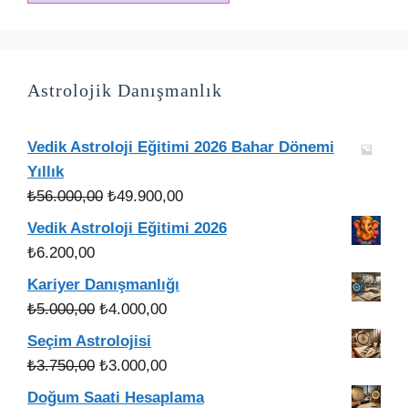
Astrolojik Danışmanlık
Vedik Astroloji Eğitimi 2026 Bahar Dönemi
Yıllık
Orijinal
Şu
₺
56.000,00
₺
49.900,00
fiyat:
andaki
Vedik Astroloji Eğitimi 2026
₺56.000,00.
fiyat:
₺
6.200,00
₺49.900,00.
Kariyer Danışmanlığı
Orijinal
Şu
₺
5.000,00
₺
4.000,00
fiyat:
andaki
Seçim Astrolojisi
₺5.000,00.
fiyat:
Orijinal
Şu
₺
3.750,00
₺
3.000,00
₺4.000,00.
fiyat:
andaki
Doğum Saati Hesaplama