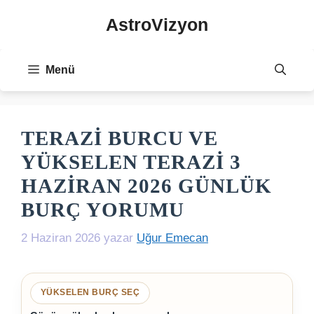
İçeriğe
AstroVizyon
atla
Menü
TERAZI BURCU VE
YÜKSELEN TERAZI 3
HAZIRAN 2026 GÜNLÜK
BURÇ YORUMU
2 Haziran 2026
yazar
Uğur Emecan
YÜKSELEN BURÇ SEÇ