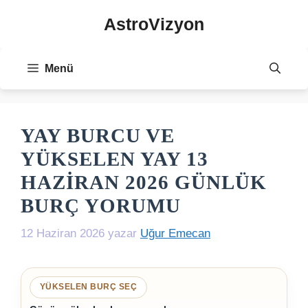
İçeriğe
AstroVizyon
atla
Menü
YAY BURCU VE
YÜKSELEN YAY 13
HAZIRAN 2026 GÜNLÜK
BURÇ YORUMU
12 Haziran 2026
yazar
Uğur Emecan
YÜKSELEN BURÇ SEÇ