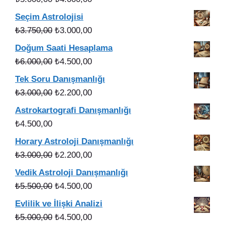
fiyat:
andaki
Seçim Astrolojisi
₺5.000,00.
fiyat:
Orijinal
Şu
₺
3.750,00
₺
3.000,00
₺4.000,00.
fiyat:
andaki
Doğum Saati Hesaplama
₺3.750,00.
fiyat:
Orijinal
Şu
₺
6.000,00
₺
4.500,00
₺3.000,00.
fiyat:
andaki
Tek Soru Danışmanlığı
₺6.000,00.
fiyat:
Orijinal
Şu
₺
3.000,00
₺
2.200,00
₺4.500,00.
fiyat:
andaki
Astrokartografi Danışmanlığı
₺3.000,00.
fiyat:
₺
4.500,00
₺2.200,00.
Horary Astroloji Danışmanlığı
Orijinal
Şu
₺
3.000,00
₺
2.200,00
fiyat:
andaki
Vedik Astroloji Danışmanlığı
₺3.000,00.
fiyat:
Orijinal
Şu
₺
5.500,00
₺
4.500,00
₺2.200,00.
fiyat:
andaki
Evlilik ve İlişki Analizi
₺5.500,00.
fiyat:
Orijinal
Şu
₺
5.000,00
₺
4.500,00