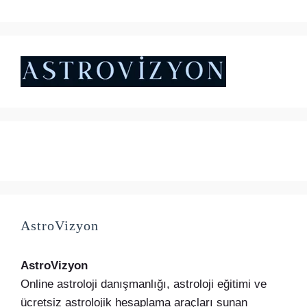
₺4.500,00.
fiyat:
andaki
₺5.000,00.
fiyat:
₺4.500,00.
AstroVizyon
AstroVizyon
Online astroloji danışmanlığı, astroloji eğitimi ve
ücretsiz astrolojik hesaplama araçları sunan