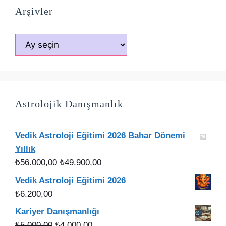
Arşivler
Arşivler
Astrolojik Danışmanlık
Vedik Astroloji Eğitimi 2026 Bahar Dönemi
Yıllık
Orijinal
Şu
₺
56.000,00
₺
49.900,00
fiyat:
andaki
Vedik Astroloji Eğitimi 2026
₺56.000,00.
fiyat:
₺
6.200,00
₺49.900,00.
Kariyer Danışmanlığı
Orijinal
Şu
₺
5.000,00
₺
4.000,00