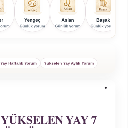
er
Yengeç
Aslan
Başak
yorum
Günlük yorum
Günlük yorum
Günlük yorum
G
Yay Haftalık Yorum
Yükselen Yay Aylık Yorum
 YÜKSELEN YAY 7