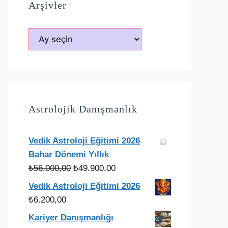
Arşivler
Arşivler
Astrolojik Danışmanlık
Vedik Astroloji Eğitimi 2026
Bahar Dönemi Yıllık
Orijinal
Şu
₺
56.000,00
₺
49.900,00
fiyat:
andaki
Vedik Astroloji Eğitimi 2026
₺56.000,00.
fiyat:
₺
6.200,00
₺49.900,00.
Kariyer Danışmanlığı