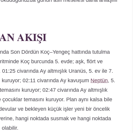
e okuduğunuzda günün asıl meselesi daha anlaşılır
AN AKIŞI
ında Son Dördün Koç–Yengeç hattında tutulma
 ritminde Koç burcunda 5. evde; aşk, flört ve
. 01:25 civarında Ay altmışlık Uranüs, 5. ev ile 7.
nı kuruyor; 02:11 civarında Ay kavuşum
Neptün
, 5.
r temasını kuruyor; 02:47 civarında Ay altmışlık
 ve çocuklar temasını kuruyor. Plan aynı kalsa bile
devular ve bekleyen küçük işler yeni bir öncelik
 yerine, hangi noktada susmak ve hangi noktada
olabilir.