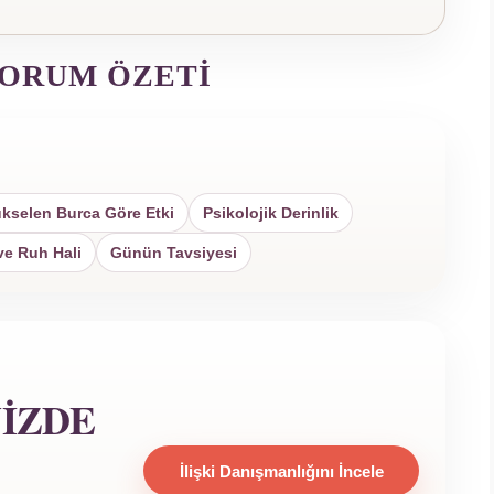
YORUM ÖZETI
kselen Burca Göre Etki
Psikolojik Derinlik
ve Ruh Hali
Günün Tavsiyesi
NIZDE
İlişki Danışmanlığını İncele