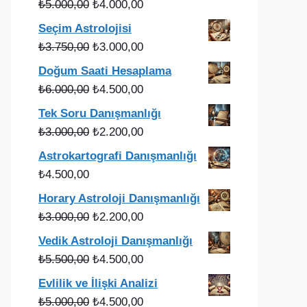
Orijinal
Şu
₺
5.000,00
₺
4.000,00
fiyat:
andaki
Seçim Astrolojisi
₺5.000,00.
fiyat:
Orijinal
Şu
₺
3.750,00
₺
3.000,00
₺4.000,00.
fiyat:
andaki
Doğum Saati Hesaplama
₺3.750,00.
fiyat:
Orijinal
Şu
₺
6.000,00
₺
4.500,00
₺3.000,00.
fiyat:
andaki
Tek Soru Danışmanlığı
₺6.000,00.
fiyat:
Orijinal
Şu
₺
3.000,00
₺
2.200,00
₺4.500,00.
fiyat:
andaki
Astrokartografi Danışmanlığı
₺3.000,00.
fiyat:
₺
4.500,00
₺2.200,00.
Horary Astroloji Danışmanlığı
Orijinal
Şu
₺
3.000,00
₺
2.200,00
fiyat:
andaki
Vedik Astroloji Danışmanlığı
₺3.000,00.
fiyat:
Orijinal
Şu
₺
5.500,00
₺
4.500,00
₺2.200,00.
fiyat:
andaki
Evlilik ve İlişki Analizi
₺5.500,00.
fiyat:
Orijinal
Şu
₺
5.000,00
₺
4.500,00