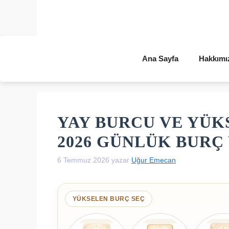
İçeriğe
atla
Ana Sayfa
Hakkımı
YAY BURCU VE YÜK
2026 GÜNLÜK BUR
6 Temmuz 2026
yazar
Uğur Emecan
YÜKSELEN BURÇ SEÇ