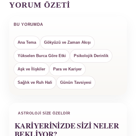
YORUM ÖZETI
BU YORUMDA
Ana Tema
Gökyüzü ve Zaman Akışı
Yükselen Burca Göre Etki
Psikolojik Derinlik
Aşk ve İlişkiler
Para ve Kariyer
Sağlık ve Ruh Hali
Günün Tavsiyesi
ASTROLOJI SIZE ÖZELDIR
KARIYERINIZDE SIZI NELER
BEKLIYOR?