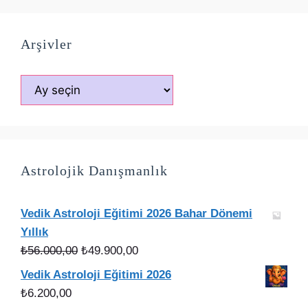
Arşivler
Arşivler
Astrolojik Danışmanlık
Vedik Astroloji Eğitimi 2026 Bahar Dönemi
Yıllık
Orijinal
Şu
₺
56.000,00
₺
49.900,00
fiyat:
andaki
Vedik Astroloji Eğitimi 2026
₺56.000,00.
fiyat:
₺
6.200,00
₺49.900,00.