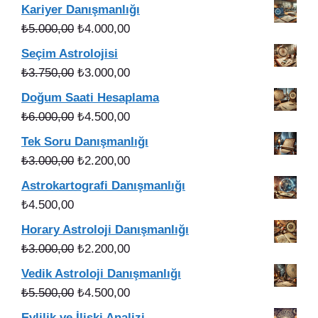
Kariyer Danışmanlığı
Orijinal
Şu
₺
5.000,00
₺
4.000,00
fiyat:
andaki
Seçim Astrolojisi
₺5.000,00.
fiyat:
Orijinal
Şu
₺
3.750,00
₺
3.000,00
₺4.000,00.
fiyat:
andaki
Doğum Saati Hesaplama
₺3.750,00.
fiyat:
Orijinal
Şu
₺
6.000,00
₺
4.500,00
₺3.000,00.
fiyat:
andaki
Tek Soru Danışmanlığı
₺6.000,00.
fiyat:
Orijinal
Şu
₺
3.000,00
₺
2.200,00
₺4.500,00.
fiyat:
andaki
Astrokartografi Danışmanlığı
₺3.000,00.
fiyat:
₺
4.500,00
₺2.200,00.
Horary Astroloji Danışmanlığı
Orijinal
Şu
₺
3.000,00
₺
2.200,00
fiyat:
andaki
Vedik Astroloji Danışmanlığı
₺3.000,00.
fiyat:
Orijinal
Şu
₺
5.500,00
₺
4.500,00
₺2.200,00.
fiyat:
andaki
Evlilik ve İlişki Analizi