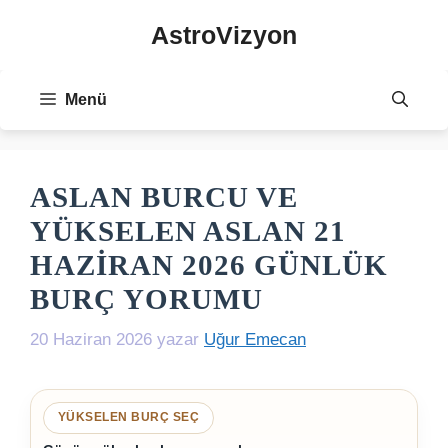
İçeriğe
AstroVizyon
atla
Menü
ASLAN BURCU VE
YÜKSELEN ASLAN 21
HAZIRAN 2026 GÜNLÜK
BURÇ YORUMU
20 Haziran 2026
yazar
Uğur Emecan
YÜKSELEN BURÇ SEÇ