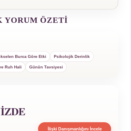
K YORUM ÖZETI
kselen Burca Göre Etki
Psikolojik Derinlik
ve Ruh Hali
Günün Tavsiyesi
NIZDE
İlişki Danışmanlığını İncele