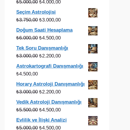
Orijinal
Şu
₺
5.000,00
₺
4.000,00
fiyat:
andaki
Seçim Astrolojisi
₺5.000,00.
fiyat:
Orijinal
Şu
₺
3.750,00
₺
3.000,00
₺4.000,00.
fiyat:
andaki
Doğum Saati Hesaplama
₺3.750,00.
fiyat:
Orijinal
Şu
₺
6.000,00
₺
4.500,00
₺3.000,00.
fiyat:
andaki
Tek Soru Danışmanlığı
₺6.000,00.
fiyat:
Orijinal
Şu
₺
3.000,00
₺
2.200,00
₺4.500,00.
fiyat:
andaki
Astrokartografi Danışmanlığı
₺3.000,00.
fiyat:
₺
4.500,00
₺2.200,00.
Horary Astroloji Danışmanlığı
Orijinal
Şu
₺
3.000,00
₺
2.200,00
fiyat:
andaki
Vedik Astroloji Danışmanlığı
₺3.000,00.
fiyat:
Orijinal
Şu
₺
5.500,00
₺
4.500,00
₺2.200,00.
fiyat:
andaki
Evlilik ve İlişki Analizi
₺5.500,00.
fiyat:
Orijinal
Şu
₺
5.000,00
₺
4.500,00