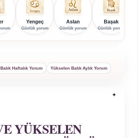
er
Yengeç
Aslan
Başak
yorum
Günlük yorum
Günlük yorum
Günlük yorum
G
Balık Haftalık Yorum
Yükselen Balık Aylık Yorum
VE YÜKSELEN