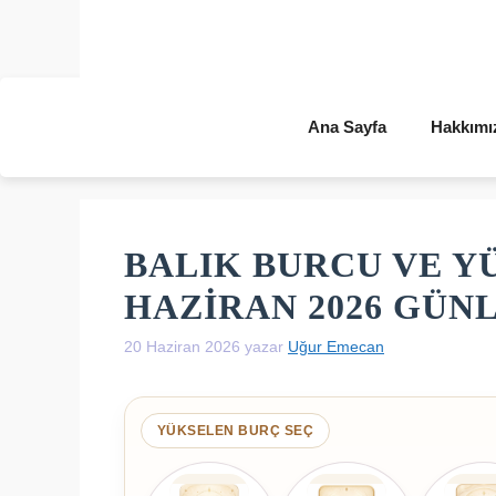
İçeriğe
atla
Ana Sayfa
Hakkımı
BALIK BURCU VE Y
HAZIRAN 2026 GÜ
20 Haziran 2026
yazar
Uğur Emecan
YÜKSELEN BURÇ SEÇ