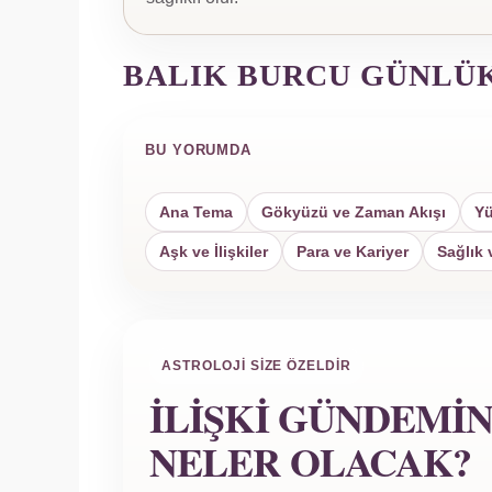
BALIK BURCU GÜNLÜ
BU YORUMDA
Ana Tema
Gökyüzü ve Zaman Akışı
Yü
Aşk ve İlişkiler
Para ve Kariyer
Sağlık 
ASTROLOJI SIZE ÖZELDIR
İLIŞKI GÜNDEMI
NELER OLACAK?