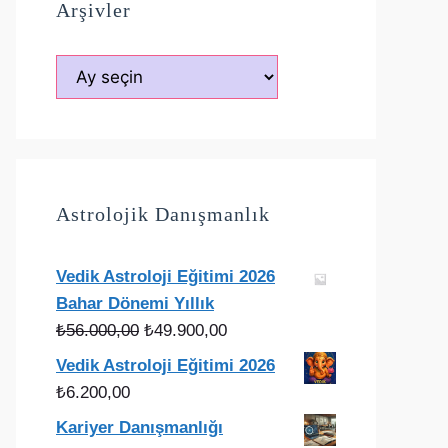
Arşivler
Arşivler
Astrolojik Danışmanlık
Vedik Astroloji Eğitimi 2026
Bahar Dönemi Yıllık
Orijinal
Şu
₺
56.000,00
₺
49.900,00
fiyat:
andaki
Vedik Astroloji Eğitimi 2026
₺56.000,00.
fiyat:
₺
6.200,00
₺49.900,00.
Kariyer Danışmanlığı