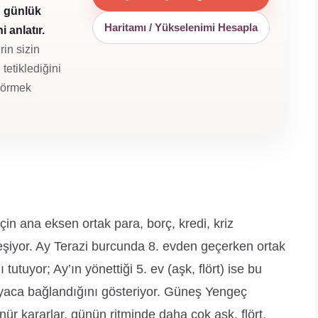
u günlük
Haritamı / Yükselenimi Hesapla
 anlatır.
rin sizin
tetiklediğini
 görmek
in ana eksen ortak para, borç, kredi, kriz
eşiyor. Ay Terazi burcunda 8. evden geçerken ortak
 tutuyor; Ay’ın yönettiği 5. ev (aşk, flört) ise bu
yaca bağlandığını gösteriyor. Güneş Yengeç
nür kararlar, günün ritminde daha çok aşk, flört,