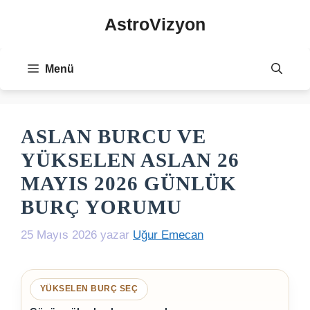
İçeriğe
AstroVizyon
atla
Menü
ASLAN BURCU VE
YÜKSELEN ASLAN 26
MAYIS 2026 GÜNLÜK
BURÇ YORUMU
25 Mayıs 2026
yazar
Uğur Emecan
YÜKSELEN BURÇ SEÇ