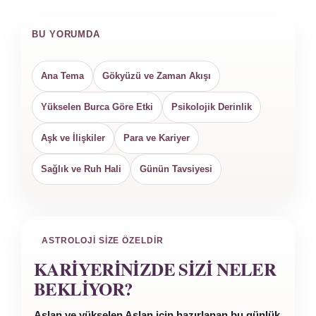
BU YORUMDA
Ana Tema
Gökyüzü ve Zaman Akışı
Yükselen Burca Göre Etki
Psikolojik Derinlik
Aşk ve İlişkiler
Para ve Kariyer
Sağlık ve Ruh Hali
Günün Tavsiyesi
ASTROLOJI SIZE ÖZELDIR
KARIYERINIZDE SIZI NELER
BEKLIYOR?
Aslan ve yükselen Aslan için hazırlanan bu günlük