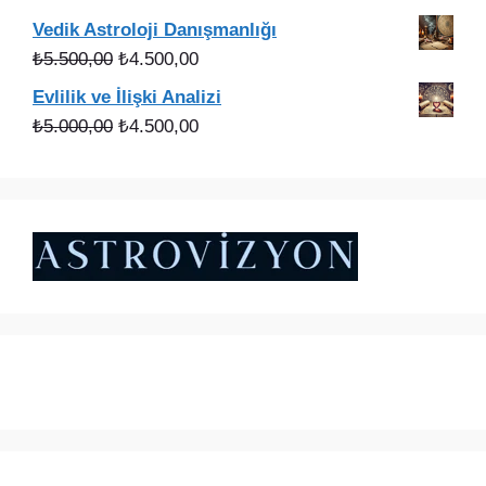
fiyat:
andaki
Vedik Astroloji Danışmanlığı
₺3.000,00.
fiyat:
Orijinal
Şu
₺
5.500,00
₺
4.500,00
₺2.200,00.
fiyat:
andaki
Evlilik ve İlişki Analizi
₺5.500,00.
fiyat:
Orijinal
Şu
₺
5.000,00
₺
4.500,00
₺4.500,00.
fiyat:
andaki
₺5.000,00.
fiyat:
₺4.500,00.