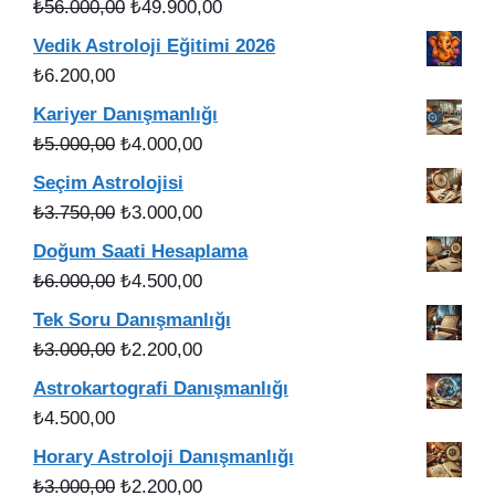
Orijinal
Şu
₺
56.000,00
₺
49.900,00
fiyat:
andaki
Vedik Astroloji Eğitimi 2026
₺56.000,00.
fiyat:
₺
6.200,00
₺49.900,00.
Kariyer Danışmanlığı
Orijinal
Şu
₺
5.000,00
₺
4.000,00
fiyat:
andaki
Seçim Astrolojisi
₺5.000,00.
fiyat:
Orijinal
Şu
₺
3.750,00
₺
3.000,00
₺4.000,00.
fiyat:
andaki
Doğum Saati Hesaplama
₺3.750,00.
fiyat:
Orijinal
Şu
₺
6.000,00
₺
4.500,00
₺3.000,00.
fiyat:
andaki
Tek Soru Danışmanlığı
₺6.000,00.
fiyat:
Orijinal
Şu
₺
3.000,00
₺
2.200,00
₺4.500,00.
fiyat:
andaki
Astrokartografi Danışmanlığı
₺3.000,00.
fiyat:
₺
4.500,00
₺2.200,00.
Horary Astroloji Danışmanlığı
Orijinal
Şu
₺
3.000,00
₺
2.200,00