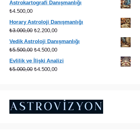
Astrokartografi Danışmanlığı
₺3.000,00.
fiyat:
₺
4.500,00
₺2.200,00.
Horary Astroloji Danışmanlığı
Orijinal
Şu
₺
3.000,00
₺
2.200,00
fiyat:
andaki
Vedik Astroloji Danışmanlığı
₺3.000,00.
fiyat:
Orijinal
Şu
₺
5.500,00
₺
4.500,00
₺2.200,00.
fiyat:
andaki
Evlilik ve İlişki Analizi
₺5.500,00.
fiyat:
Orijinal
Şu
₺
5.000,00
₺
4.500,00
₺4.500,00.
fiyat:
andaki
₺5.000,00.
fiyat:
₺4.500,00.