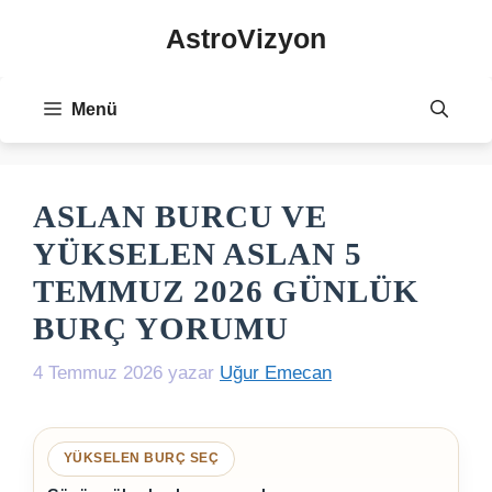
İçeriğe
AstroVizyon
atla
Menü
ASLAN BURCU VE
YÜKSELEN ASLAN 5
TEMMUZ 2026 GÜNLÜK
BURÇ YORUMU
4 Temmuz 2026
yazar
Uğur Emecan
YÜKSELEN BURÇ SEÇ