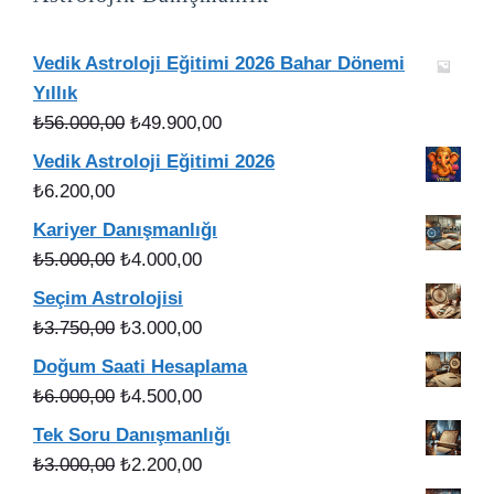
Vedik Astroloji Eğitimi 2026 Bahar Dönemi
Yıllık
Orijinal
Şu
₺
56.000,00
₺
49.900,00
fiyat:
andaki
Vedik Astroloji Eğitimi 2026
₺56.000,00.
fiyat:
₺
6.200,00
₺49.900,00.
Kariyer Danışmanlığı
Orijinal
Şu
₺
5.000,00
₺
4.000,00
fiyat:
andaki
Seçim Astrolojisi
₺5.000,00.
fiyat:
Orijinal
Şu
₺
3.750,00
₺
3.000,00
₺4.000,00.
fiyat:
andaki
Doğum Saati Hesaplama
₺3.750,00.
fiyat:
Orijinal
Şu
₺
6.000,00
₺
4.500,00
₺3.000,00.
fiyat:
andaki
Tek Soru Danışmanlığı
₺6.000,00.
fiyat:
Orijinal
Şu
₺
3.000,00
₺
2.200,00
₺4.500,00.
fiyat:
andaki