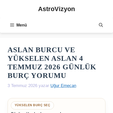
İçeriğe
AstroVizyon
atla
Menü
ASLAN BURCU VE
YÜKSELEN ASLAN 4
TEMMUZ 2026 GÜNLÜK
BURÇ YORUMU
3 Temmuz 2026
yazar
Uğur Emecan
YÜKSELEN BURÇ SEÇ