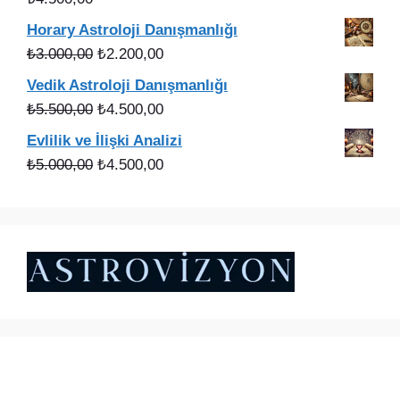
₺2.200,00.
Horary Astroloji Danışmanlığı
Orijinal
Şu
₺
3.000,00
₺
2.200,00
fiyat:
andaki
Vedik Astroloji Danışmanlığı
₺3.000,00.
fiyat:
Orijinal
Şu
₺
5.500,00
₺
4.500,00
₺2.200,00.
fiyat:
andaki
Evlilik ve İlişki Analizi
₺5.500,00.
fiyat:
Orijinal
Şu
₺
5.000,00
₺
4.500,00
₺4.500,00.
fiyat:
andaki
₺5.000,00.
fiyat:
₺4.500,00.