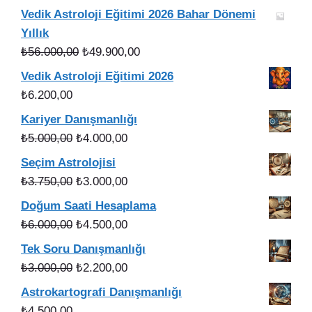
Vedik Astroloji Eğitimi 2026 Bahar Dönemi
Yıllık
Orijinal
Şu
₺
56.000,00
₺
49.900,00
fiyat:
andaki
Vedik Astroloji Eğitimi 2026
₺56.000,00.
fiyat:
₺
6.200,00
₺49.900,00.
Kariyer Danışmanlığı
Orijinal
Şu
₺
5.000,00
₺
4.000,00
fiyat:
andaki
Seçim Astrolojisi
₺5.000,00.
fiyat:
Orijinal
Şu
₺
3.750,00
₺
3.000,00
₺4.000,00.
fiyat:
andaki
Doğum Saati Hesaplama
₺3.750,00.
fiyat:
Orijinal
Şu
₺
6.000,00
₺
4.500,00
₺3.000,00.
fiyat:
andaki
Tek Soru Danışmanlığı
₺6.000,00.
fiyat:
Orijinal
Şu
₺
3.000,00
₺
2.200,00
₺4.500,00.
fiyat:
andaki
Astrokartografi Danışmanlığı
₺3.000,00.
fiyat:
₺
4.500,00