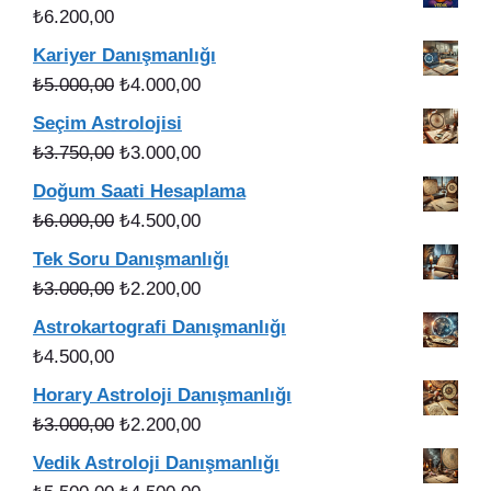
₺56.000,00.
fiyat:
₺
6.200,00
₺49.900,00.
Kariyer Danışmanlığı
Orijinal
Şu
₺
5.000,00
₺
4.000,00
fiyat:
andaki
Seçim Astrolojisi
₺5.000,00.
fiyat:
Orijinal
Şu
₺
3.750,00
₺
3.000,00
₺4.000,00.
fiyat:
andaki
Doğum Saati Hesaplama
₺3.750,00.
fiyat:
Orijinal
Şu
₺
6.000,00
₺
4.500,00
₺3.000,00.
fiyat:
andaki
Tek Soru Danışmanlığı
₺6.000,00.
fiyat:
Orijinal
Şu
₺
3.000,00
₺
2.200,00
₺4.500,00.
fiyat:
andaki
Astrokartografi Danışmanlığı
₺3.000,00.
fiyat:
₺
4.500,00
₺2.200,00.
Horary Astroloji Danışmanlığı
Orijinal
Şu
₺
3.000,00
₺
2.200,00
fiyat:
andaki
Vedik Astroloji Danışmanlığı
₺3.000,00.
fiyat: