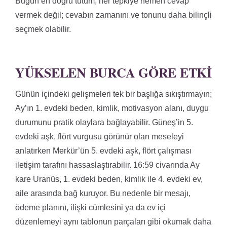
Bugün en doğru tutum, her tepkiye hemen cevap
vermek değil; cevabın zamanını ve tonunu daha bilinçli
seçmek olabilir.
YÜKSELEN BURCA GÖRE ETKI
Günün içindeki gelişmeleri tek bir başlığa sıkıştırmayın;
Ay’ın 1. evdeki beden, kimlik, motivasyon alanı, duygu
durumunu pratik olaylara bağlayabilir. Güneş’in 5.
evdeki aşk, flört vurgusu görünür olan meseleyi
anlatırken Merkür’ün 5. evdeki aşk, flört çalışması
iletişim tarafını hassaslaştırabilir. 16:59 civarında Ay
kare Uranüs, 1. evdeki beden, kimlik ile 4. evdeki ev,
aile arasında bağ kuruyor. Bu nedenle bir mesajı,
ödeme planını, ilişki cümlesini ya da ev içi
düzenlemeyi aynı tablonun parçaları gibi okumak daha