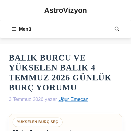
İçeriğe
AstroVizyon
atla
Menü
BALIK BURCU VE
YÜKSELEN BALIK 4
TEMMUZ 2026 GÜNLÜK
BURÇ YORUMU
3 Temmuz 2026
yazar
Uğur Emecan
YÜKSELEN BURÇ SEÇ