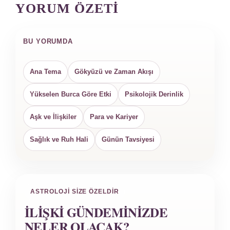
YORUM ÖZETI
BU YORUMDA
Ana Tema
Gökyüzü ve Zaman Akışı
Yükselen Burca Göre Etki
Psikolojik Derinlik
Aşk ve İlişkiler
Para ve Kariyer
Sağlık ve Ruh Hali
Günün Tavsiyesi
ASTROLOJI SIZE ÖZELDIR
İLIŞKI GÜNDEMINIZDE
NELER OLACAK?