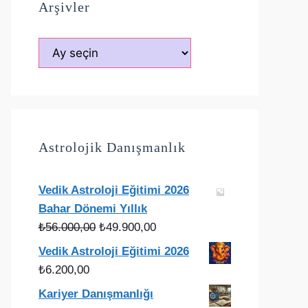
Arşivler
Arşivler
Astrolojik Danışmanlık
Vedik Astroloji Eğitimi 2026
Bahar Dönemi Yıllık
Orijinal
Şu
₺
56.000,00
₺
49.900,00
fiyat:
andaki
Vedik Astroloji Eğitimi 2026
₺56.000,00.
fiyat:
₺
6.200,00
₺49.900,00.
Kariyer Danışmanlığı