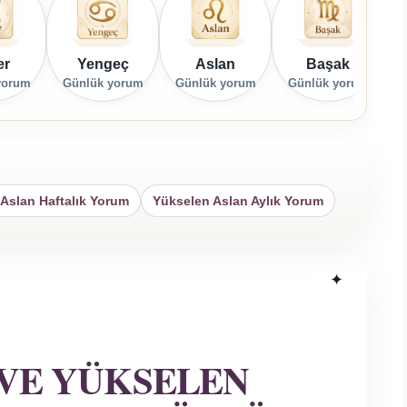
er
Yengeç
Aslan
Başak
yorum
Günlük yorum
Günlük yorum
Günlük yorum
G
Aslan Haftalık Yorum
Yükselen Aslan Aylık Yorum
VE YÜKSELEN