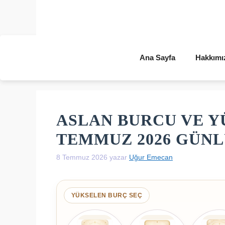
İçeriğe
atla
Ana Sayfa
Hakkımı
ASLAN BURCU VE Y
TEMMUZ 2026 GÜN
8 Temmuz 2026
yazar
Uğur Emecan
YÜKSELEN BURÇ SEÇ