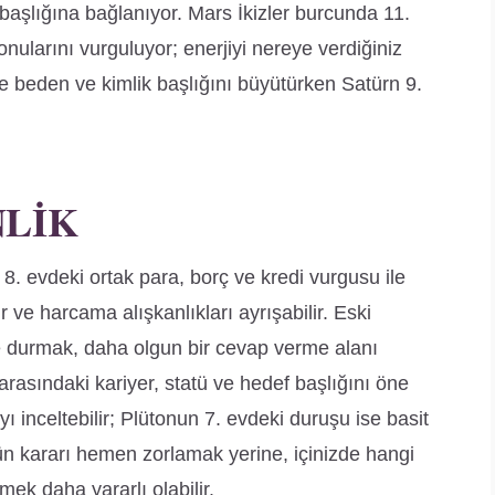
 başlığına bağlanıyor. Mars İkizler burcunda 11.
nularını vurguluyor; enerjiyi nereye verdiğiniz
vde beden ve kimlik başlığını büyütürken Satürn 9.
NLIK
. evdeki ortak para, borç ve kredi vurgusu ile
e harcama alışkanlıkları ayrışabilir. Eski
 durmak, daha olgun bir cevap verme alanı
v arasındaki kariyer, statü ve hedef başlığını öne
 inceltebilir; Plütonun 7. evdeki duruşu ise basit
gün kararı hemen zorlamak yerine, içinizde hangi
ek daha yararlı olabilir.