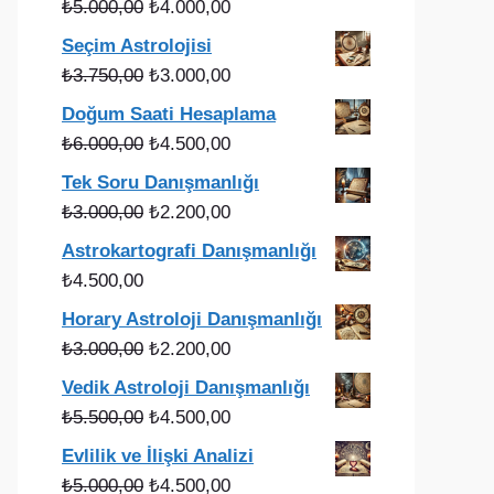
Orijinal
Şu
₺
5.000,00
₺
4.000,00
fiyat:
andaki
Seçim Astrolojisi
₺5.000,00.
fiyat:
Orijinal
Şu
₺
3.750,00
₺
3.000,00
₺4.000,00.
fiyat:
andaki
Doğum Saati Hesaplama
₺3.750,00.
fiyat:
Orijinal
Şu
₺
6.000,00
₺
4.500,00
₺3.000,00.
fiyat:
andaki
Tek Soru Danışmanlığı
₺6.000,00.
fiyat:
Orijinal
Şu
₺
3.000,00
₺
2.200,00
₺4.500,00.
fiyat:
andaki
Astrokartografi Danışmanlığı
₺3.000,00.
fiyat:
₺
4.500,00
₺2.200,00.
Horary Astroloji Danışmanlığı
Orijinal
Şu
₺
3.000,00
₺
2.200,00
fiyat:
andaki
Vedik Astroloji Danışmanlığı
₺3.000,00.
fiyat:
Orijinal
Şu
₺
5.500,00
₺
4.500,00
₺2.200,00.
fiyat:
andaki
Evlilik ve İlişki Analizi
₺5.500,00.
fiyat:
Orijinal
Şu
₺
5.000,00
₺
4.500,00