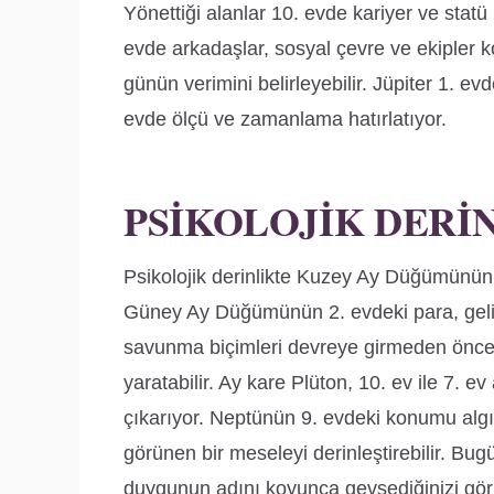
Yönettiği alanlar 10. evde kariyer ve statü
evde arkadaşlar, sosyal çevre ve ekipler ko
günün verimini belirleyebilir. Jüpiter 1. e
evde ölçü ve zamanlama hatırlatıyor.
PSIKOLOJIK DERI
Psikolojik derinlikte Kuzey Ay Düğümünün 8
Güney Ay Düğümünün 2. evdeki para, gelir v
savunma biçimleri devreye girmeden önce
yaratabilir. Ay kare Plüton, 10. ev ile 7. e
çıkarıyor. Neptünün 9. evdeki konumu algıyı
görünen bir meseleyi derinleştirebilir. Bu
duygunun adını koyunca gevşediğinizi görm