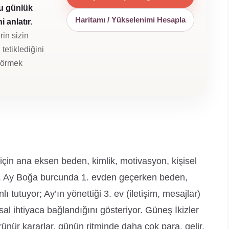
u günlük
Haritamı / Yükselenimi Hesapla
 anlatır.
rin sizin
tetiklediğini
 görmek
in ana eksen beden, kimlik, motivasyon, kişisel
or. Ay Boğa burcunda 1. evden geçerken beden,
lı tutuyor; Ay’ın yönettiği 3. ev (iletişim, mesajlar)
l ihtiyaca bağlandığını gösteriyor. Güneş İkizler
ünür kararlar, günün ritminde daha çok para, gelir,