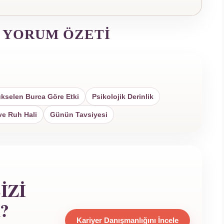
 YORUM ÖZETI
kselen Burca Göre Etki
Psikolojik Derinlik
ve Ruh Hali
Günün Tavsiyesi
IZI
?
Kariyer Danışmanlığını İncele