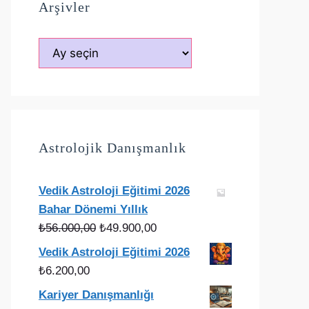
Arşivler
Arşivler
Astrolojik Danışmanlık
Vedik Astroloji Eğitimi 2026
Bahar Dönemi Yıllık
Orijinal
Şu
₺
56.000,00
₺
49.900,00
fiyat:
andaki
Vedik Astroloji Eğitimi 2026
₺56.000,00.
fiyat:
₺
6.200,00
₺49.900,00.
Kariyer Danışmanlığı