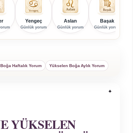
er
Yengeç
Aslan
Başak
yorum
Günlük yorum
Günlük yorum
Günlük yorum
G
 Boğa Haftalık Yorum
Yükselen Boğa Aylık Yorum
VE YÜKSELEN