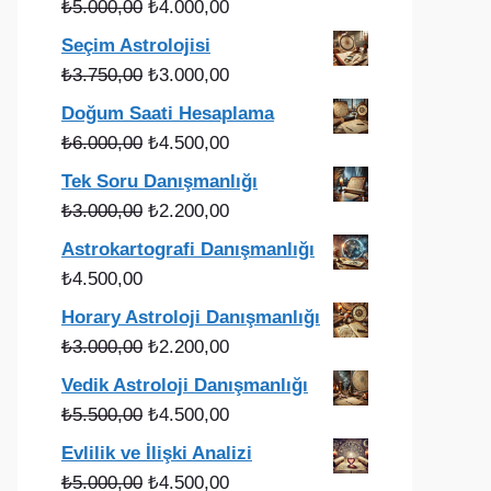
Orijinal
Şu
₺
5.000,00
₺
4.000,00
fiyat:
andaki
Seçim Astrolojisi
₺5.000,00.
fiyat:
Orijinal
Şu
₺
3.750,00
₺
3.000,00
₺4.000,00.
fiyat:
andaki
Doğum Saati Hesaplama
₺3.750,00.
fiyat:
Orijinal
Şu
₺
6.000,00
₺
4.500,00
₺3.000,00.
fiyat:
andaki
Tek Soru Danışmanlığı
₺6.000,00.
fiyat:
Orijinal
Şu
₺
3.000,00
₺
2.200,00
₺4.500,00.
fiyat:
andaki
Astrokartografi Danışmanlığı
₺3.000,00.
fiyat:
₺
4.500,00
₺2.200,00.
Horary Astroloji Danışmanlığı
Orijinal
Şu
₺
3.000,00
₺
2.200,00
fiyat:
andaki
Vedik Astroloji Danışmanlığı
₺3.000,00.
fiyat:
Orijinal
Şu
₺
5.500,00
₺
4.500,00
₺2.200,00.
fiyat:
andaki
Evlilik ve İlişki Analizi
₺5.500,00.
fiyat:
Orijinal
Şu
₺
5.000,00
₺
4.500,00