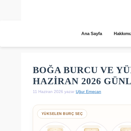
İçeriğe
atla
Ana Sayfa
Hakkımı
BOĞA BURCU VE YÜ
HAZIRAN 2026 GÜ
11 Haziran 2026
yazar
Uğur Emecan
YÜKSELEN BURÇ SEÇ